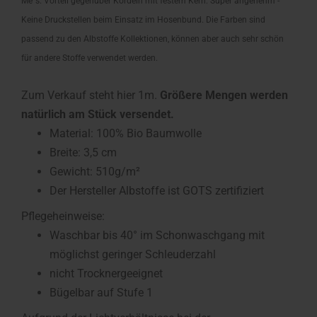
Me´s. Vorteil gegenüber Kordeln mit festem Kern: Super angenehm -
Keine Druckstellen beim Einsatz im Hosenbund. Die Farben sind
passend zu den Albstoffe Kollektionen, können aber auch sehr schön
für andere Stoffe verwendet werden.
Zum Verkauf steht hier 1m.
Größere Mengen werden
natürlich am Stück versendet.
Material: 100% Bio Baumwolle
Breite: 3,5 cm
Gewicht: 510g/m²
Der Hersteller Albstoffe ist GOTS zertifiziert
Pflegeheinweise:
Waschbar bis 40° im Schonwaschgang mit
möglichst geringer Schleuderzahl
nicht Trocknergeeignet
Bügelbar auf Stufe 1