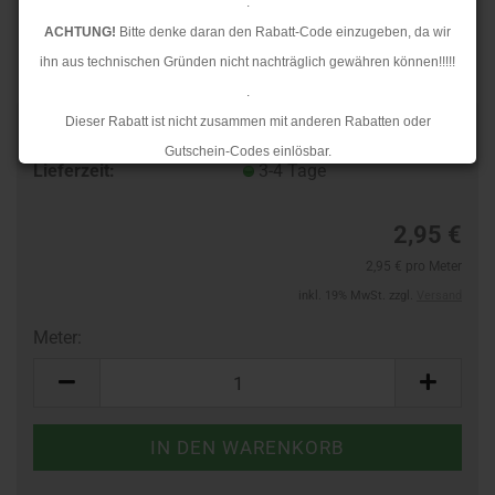
.
ACHTUNG!
Bitte denke daran den Rabatt-Code einzugeben, da wir
ihn aus technischen Gründen nicht nachträglich gewähren können!!!!!
.
Dieser Rabatt ist nicht zusammen mit anderen Rabatten oder
Art.Nr.:
103810020
Gutschein-Codes einlösbar.
Lieferzeit:
3-4 Tage
.
Ab dem 17.08.2026 versenden wir wieder wie gewohnt. Aufgrund des
2,95 €
Rückstaus kann es jedoch zu längeren Lieferzeiten kommen.
2,95 € pro Meter
inkl. 19% MwSt. zzgl.
Versand
Meter:
Meter