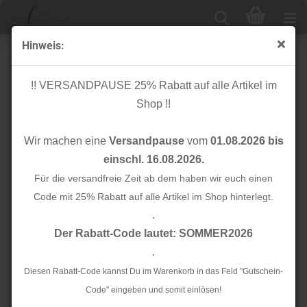
Hinweis:
Bio Flachkordel - Twist Me - Flat - 3,5 cm - Col.22 -
Albstoffe - Hamburger Liebe
!! VERSANDPAUSE 25% Rabatt auf alle Artikel im
Shop !!
Wir machen eine
Versandpause
vom
01.08.2026 bis
einschl. 16.08.2026.
Für die versandfreie Zeit ab dem haben wir euch einen
Code mit 25% Rabatt auf alle Artikel im Shop hinterlegt.
.
Der Rabatt-Code lautet: SOMMER2026
.
Diesen Rabatt-Code kannst Du im Warenkorb in das Feld "Gutschein-
Code" eingeben und somit einlösen!