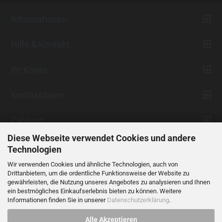
Informationen
Hilfe & Kontakt
Ihr Konto
Kontaktdaten
Zahlung
Diese Webseite verwendet Cookies und andere
Technologien
Wir verwenden Cookies und ähnliche Technologien, auch von
Drittanbietern, um die ordentliche Funktionsweise der Website zu
gewährleisten, die Nutzung unseres Angebotes zu analysieren und Ihnen
ein bestmögliches Einkaufserlebnis bieten zu können. Weitere
Vertrag widerrufen
Informationen finden Sie in unserer
Datenschutzerklärung
.
Alle Akzeptieren