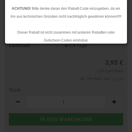
.
ACHTUNG!
Bitte denke daran den Rabatt-Code einzugeben, da wir
ihn aus technischen Gründen nicht nachträglich gewähren können!!!!!
.
Dieser Rabatt ist nicht zusammen mit anderen Rabatten oder
TOP
Art.Nr.:
65656668
Gutschein-Codes einlösbar.
Lieferzeit:
3-4 Tage
.
Ab dem 17.08.2026 versenden wir wieder wie gewohnt. Aufgrund des
3,95 €
Rückstaus kann es jedoch zu längeren Lieferzeiten kommen.
3,95 € pro Stück
inkl. 19% MwSt. zzgl.
Versand
Stück:
Stück