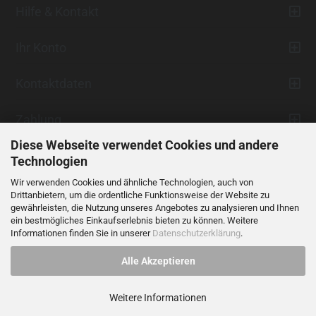
Hilfe & Kontakt
Ihr Konto
Kontaktdaten
Zahlung
Diese Webseite verwendet Cookies und andere
Technologien
Wir verwenden Cookies und ähnliche Technologien, auch von
Drittanbietern, um die ordentliche Funktionsweise der Website zu
gewährleisten, die Nutzung unseres Angebotes zu analysieren und Ihnen
ein bestmögliches Einkaufserlebnis bieten zu können. Weitere
Vertrag widerrufen
Informationen finden Sie in unserer
Datenschutzerklärung
.
Alle Akzeptieren
Alle Preise verstehen sich inklusive der gesetzlichen Mehrwertsteuer,
soweit nicht anders gekennzeichnet.
Weitere Informationen
© 2023 LIDANI Services GmbH
Cookie Einstellungen