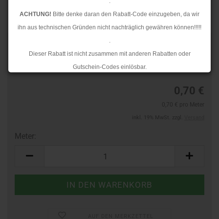
.
ACHTUNG!
Bitte denke daran den Rabatt-Code einzugeben, da wir
ihn aus technischen Gründen nicht nachträglich gewähren können!!!!!
.
TOP
Art.Nr.:
40395590
Dieser Rabatt ist nicht zusammen mit anderen Rabatten oder
Lieferzeit:
3-4 Tage
Gutschein-Codes einlösbar.
.
0,70 €
Ab dem 17.08.2026 versenden wir wieder wie gewohnt. Aufgrund des
0,70 € pro Meter
Rückstaus kann es jedoch zu längeren Lieferzeiten kommen.
inkl. 19% MwSt. zzgl.
Versand
Meter:
Meter
AUF DEN MERKZETTEL