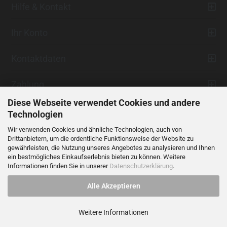
Hilfe & Kontakt
Ihr Konto
Kontaktdaten
Zahlung
Diese Webseite verwendet Cookies und andere
Technologien
Wir verwenden Cookies und ähnliche Technologien, auch von
Drittanbietern, um die ordentliche Funktionsweise der Website zu
gewährleisten, die Nutzung unseres Angebotes zu analysieren und Ihnen
ein bestmögliches Einkaufserlebnis bieten zu können. Weitere
Vertrag widerrufen
Informationen finden Sie in unserer
Datenschutzerklärung
.
Alle Akzeptieren
Alle Preise verstehen sich inklusive der gesetzlichen Mehrwertsteuer,
soweit nicht anders gekennzeichnet.
Weitere Informationen
© 2023 LIDANI Services GmbH
Cookie Einstellungen