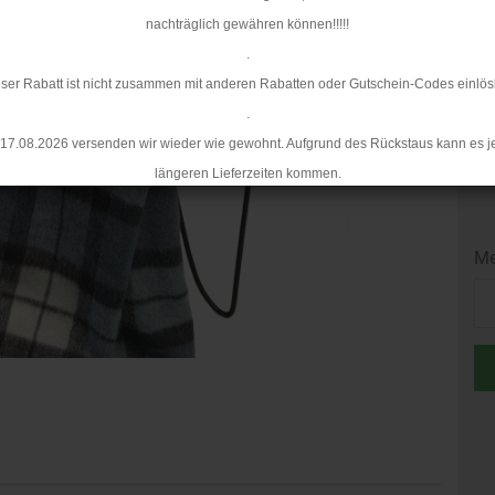
nachträglich gewähren können!!!!!
Mi
.
ser Rabatt ist nicht zusammen mit anderen Rabatten oder Gutschein-Codes einlös
.
17.08.2026 versenden wir wieder wie gewohnt. Aufgrund des Rückstaus kann es j
längeren Lieferzeiten kommen.
Me
Me