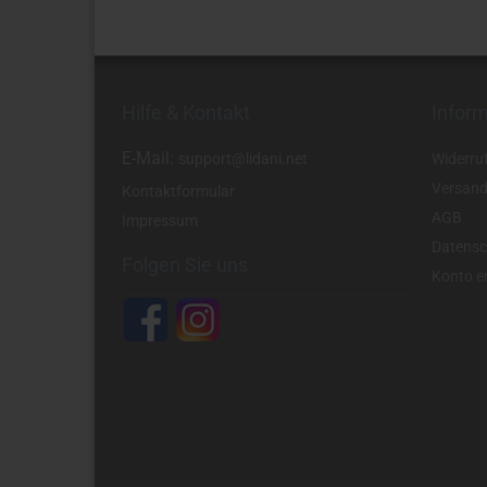
Hilfe & Kontakt
Infor
E-Mail:
support@lidani.net
Widerru
Versand
Kontaktformular
AGB
Impressum
Datensc
Folgen Sie uns
Konto er