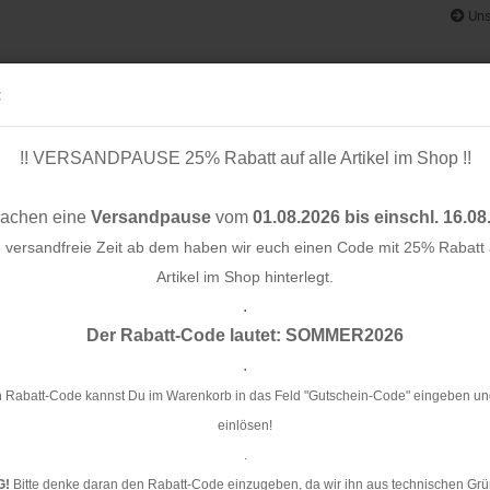
Uns
:
!! VERSANDPAUSE 25% Rabatt auf alle Artikel im Shop !!
& BÄNDER
SCHNITTMUSTER
STOFF-/ NÄHPAKETE
RESTST
machen eine
Versandpause
vom
01.08.2026 bis einschl. 16.08
e versandfreie Zeit ab dem haben wir euch einen Code mit 25% Rabatt a
Artikel im Shop hinterlegt.
.
Konto e
heck - blue/off white
Der Rabatt-Code lautet: SOMMER2026
Passwo
.
Le
bl
 Rabatt-Code kannst Du im Warenkorb in das Feld "Gutschein-Code" eingeben un
einlösen!
Ar
.
G!
Bitte denke daran den Rabatt-Code einzugeben, da wir ihn aus technischen Grü
Li