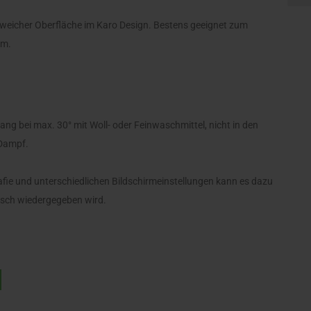
 weicher Oberfläche im Karo Design. Bestens geeignet zum
.m.
ng bei max. 30°
mit Woll- oder Feinwaschmittel, nicht in den
 Dampf.
afie und unterschiedlichen Bildschirmeinstellungen kann es dazu
isch wiedergegeben wird.