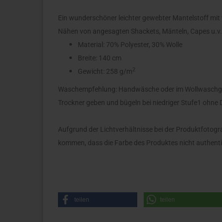
Ein wunderschöner leichter gewebter Mantelstoff mit
Nähen von angesagten Shackets, Mänteln, Capes u.v
Material: 70% Polyester, 30% Wolle
Breite: 140 cm
2
Gewicht: 258 g/m
Waschempfehlung: Handwäsche oder im Wollwaschga
Trockner geben und bügeln bei niedriger Stufe1 ohne
Aufgrund der Lichtverhältnisse bei der Produktfotogr
kommen, dass die Farbe des Produktes nicht authent
teilen
teilen