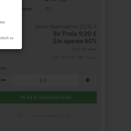
ndestabnahme:
0,5
bar.
Unser Normalpreis 22,50 €
Ihr Preis 9,00 €
edoch zu
Sie sparen 60%
9,00 € pro Meter
inkl. 19% MwSt. zzgl.
Versand
ter:
ter
AUF DEN MERKZETTEL