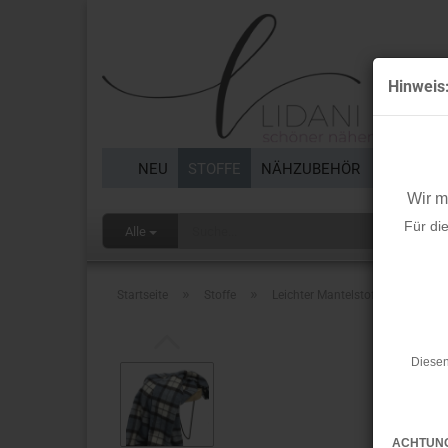
Hinweis
NEU
STOFFE
NÄHZUBEHÖR
BORTEN 
Wir 
Für di
Alle
»
»
Startseite
Stoffe
Leichter Mantelstoff - Ravenna C
Diesen
ACHTUN