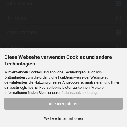
Hilfe & Kontakt
Ihr Konto
Kontaktdaten
Zahlung
Diese Webseite verwendet Cookies und andere
Technologien
Wir verwenden Cookies und ähnliche Technologien, auch von
Drittanbietern, um die ordentliche Funktionsweise der Website zu
gewährleisten, die Nutzung unseres Angebotes zu analysieren und Ihnen
ein bestmögliches Einkaufserlebnis bieten zu können. Weitere
Vertrag widerrufen
Informationen finden Sie in unserer
Datenschutzerklärung
.
Alle Akzeptieren
Alle Preise verstehen sich inklusive der gesetzlichen Mehrwertsteuer,
soweit nicht anders gekennzeichnet.
Weitere Informationen
© 2023 LIDANI Services GmbH
Cookie Einstellungen