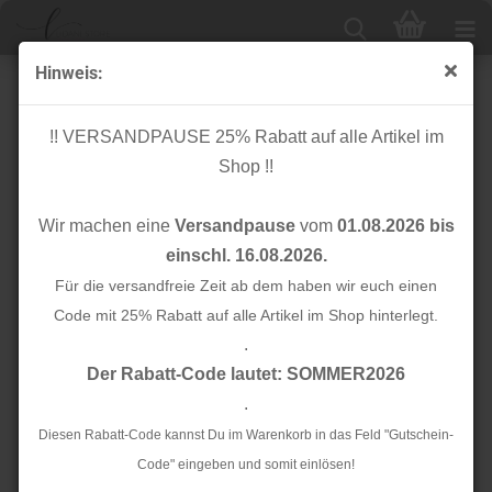
Hinweis:
Bio Jacquard - Rainbows - rosa - Col. 02 - Life Loves
You - Hamburger Liebe - Albstoffe
!! VERSANDPAUSE 25% Rabatt auf alle Artikel im
Shop !!
Wir machen eine
Versandpause
vom
01.08.2026 bis
einschl. 16.08.2026.
Für die versandfreie Zeit ab dem haben wir euch einen
Code mit 25% Rabatt auf alle Artikel im Shop hinterlegt.
.
Der Rabatt-Code lautet: SOMMER2026
.
Diesen Rabatt-Code kannst Du im Warenkorb in das Feld "Gutschein-
Code" eingeben und somit einlösen!