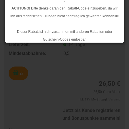
.
ACHTUNG!
Bitte denke daran den Rabatt-Code einzugeben, da wir
ihn aus technischen Gründen nicht nachträglich gewähren können!!!!!
.
Dieser Rabatt ist nicht zusammen mit anderen Rabatten oder
Art.Nr.:
10186217
Gutschein-Codes einlösbar.
Lieferzeit:
3-4 Tage
.
Mindestabnahme:
0,5
Ab dem 17.08.2026 versenden wir wieder wie gewohnt. Aufgrund des
Rückstaus kann es jedoch zu längeren Lieferzeiten kommen.
27
26,50 €
26,50 € pro Meter
inkl. 19% MwSt. zzgl.
Versand
Jetzt als Kunde registrieren
und Bonuspunkte sammeln!