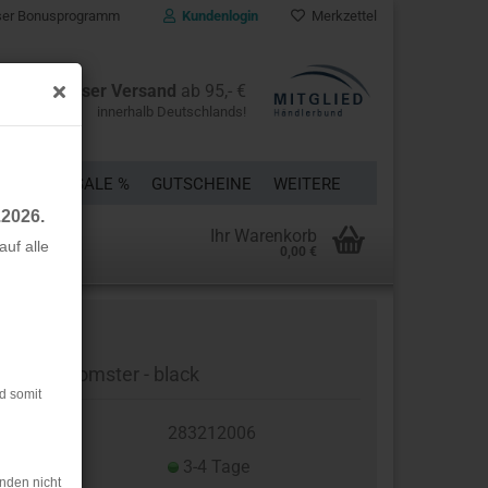
er Bonusprogramm
Kundenlogin
Merkzettel
Kostenloser Versand
ab 95,- €
innerhalb Deutschlands!
ÜCKE
% SALE %
GUTSCHEINE
WEITERE
.2026.
Ihr Warenkorb
uf alle
0,00 €
rstellen
rt vergessen?
skose - Blomster - black
d somit
t.Nr.:
283212006
eferzeit:
3-4 Tage
nden nicht