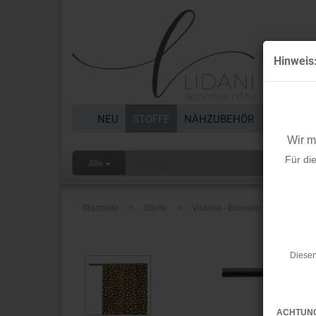
Hinweis
NEU
STOFFE
NÄHZUBEHÖR
BORTEN 
Wir 
Für di
Alle
»
»
Startseite
Stoffe
Viskose - Blomster - black
Diesen
ACHTUN