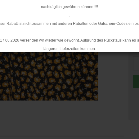
Mi
nachträglich gewähren können!!!!!
.
ser Rabatt ist nicht zusammen mit anderen Rabatten oder Gutschein-Codes einlös
.
17.08.2026 versenden wir wieder wie gewohnt. Aufgrund des Rückstaus kann es j
längeren Lieferzeiten kommen.
Me
Me