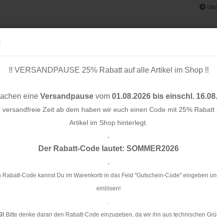
Uns
:
!! VERSANDPAUSE 25% Rabatt auf alle Artikel im Shop !!
& BÄNDER
SCHNITTMUSTER
STOFF-/ NÄHPAKETE
RESTST
machen eine
Versandpause
vom
01.08.2026 bis einschl. 16.08
e versandfreie Zeit ab dem haben wir euch einen Code mit 25% Rabatt a
Artikel im Shop hinterlegt.
.
Konto e
Der Rabatt-Code lautet: SOMMER2026
Passwo
.
Vi
 Rabatt-Code kannst Du im Warenkorb in das Feld "Gutschein-Code" eingeben un
einlösen!
Ar
.
Li
G!
Bitte denke daran den Rabatt-Code einzugeben, da wir ihn aus technischen Grü