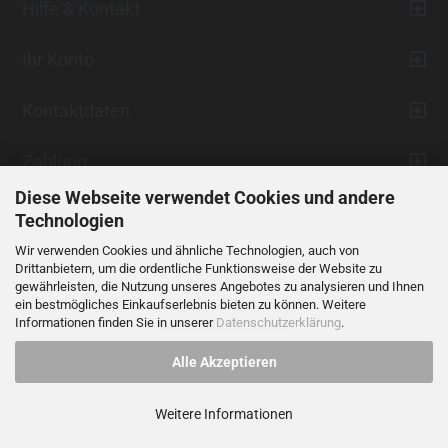
Hilfe & Kontakt
Ihr Konto
Kontaktdaten
Zahlung
Diese Webseite verwendet Cookies und andere
Technologien
Wir verwenden Cookies und ähnliche Technologien, auch von
Drittanbietern, um die ordentliche Funktionsweise der Website zu
gewährleisten, die Nutzung unseres Angebotes zu analysieren und Ihnen
ein bestmögliches Einkaufserlebnis bieten zu können. Weitere
Vertrag widerrufen
Informationen finden Sie in unserer
Datenschutzerklärung
.
Alle Akzeptieren
Alle Preise verstehen sich inklusive der gesetzlichen Mehrwertsteuer,
soweit nicht anders gekennzeichnet.
Weitere Informationen
© 2023 LIDANI Services GmbH
Cookie Einstellungen