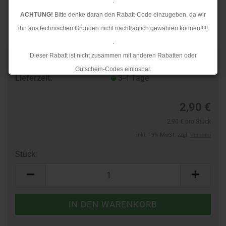
.
ACHTUNG!
Bitte denke daran den Rabatt-Code einzugeben, da wir
ihn aus technischen Gründen nicht nachträglich gewähren können!!!!!
.
Dieser Rabatt ist nicht zusammen mit anderen Rabatten oder
TOP
Art.Nr.:
635816627
Gutschein-Codes einlösbar.
Lieferzeit:
3-4 Tage
.
Ab dem 17.08.2026 versenden wir wieder wie gewohnt. Aufgrund des
2,90 €
Rückstaus kann es jedoch zu längeren Lieferzeiten kommen.
2,90 € pro Stück
inkl. 19% MwSt. zzgl.
Versand
Stück:
Stück