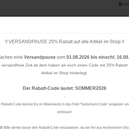
Uns
:
!! VERSANDPAUSE 25% Rabatt auf alle Artikel im Shop !!
& BÄNDER
SCHNITTMUSTER
STOFF-/ NÄHPAKETE
RESTST
machen eine
Versandpause
vom
01.08.2026 bis einschl. 16.08
e versandfreie Zeit ab dem haben wir euch einen Code mit 25% Rabatt a
Artikel im Shop hinterlegt.
.
Konto e
mm - bright white - meetMilk
Der Rabatt-Code lautet: SOMMER2026
Passwo
.
Kn
me
 Rabatt-Code kannst Du im Warenkorb in das Feld "Gutschein-Code" eingeben un
einlösen!
Ar
.
G!
Bitte denke daran den Rabatt-Code einzugeben, da wir ihn aus technischen Grü
Li