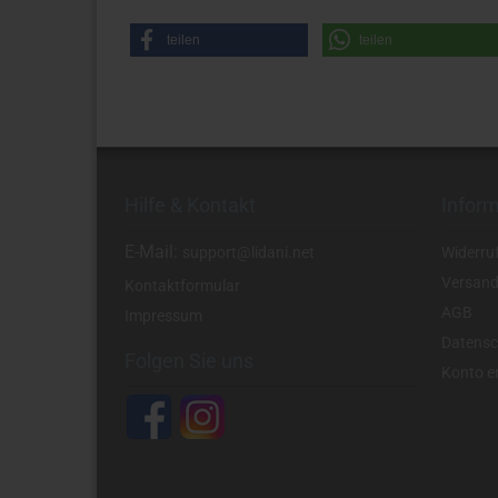
teilen
teilen
Hilfe & Kontakt
Infor
E-Mail:
support@lidani.net
Widerru
Versand
Kontaktformular
AGB
Impressum
Datensc
Folgen Sie uns
Konto er