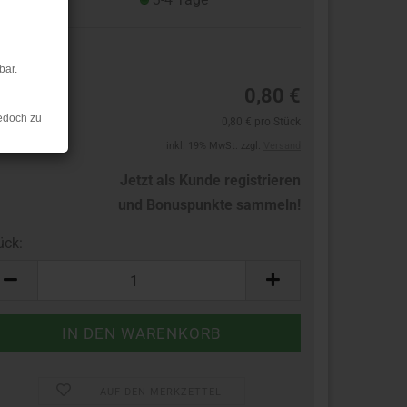
1
bar.
0,80 €
edoch zu
0,80 € pro Stück
inkl. 19% MwSt. zzgl.
Versand
Jetzt als Kunde registrieren
und Bonuspunkte sammeln!
ück:
ück
AUF DEN MERKZETTEL