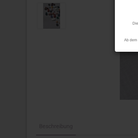
Die
Ab dem 
Beschreibung