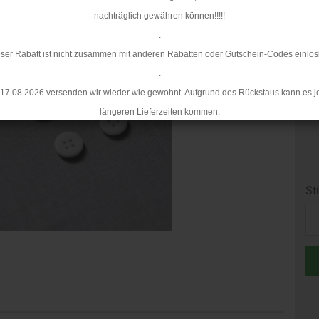
nachträglich gewähren können!!!!!
.
ser Rabatt ist nicht zusammen mit anderen Rabatten oder Gutschein-Codes einlös
.
17.08.2026 versenden wir wieder wie gewohnt. Aufgrund des Rückstaus kann es j
längeren Lieferzeiten kommen.
St
St