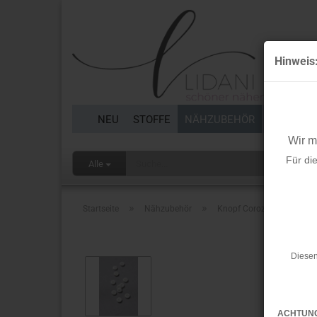
Hinweis
NEU
STOFFE
NÄHZUBEHÖR
BORTEN 
Wir 
Für di
Alle
»
»
Startseite
Nähzubehör
Knopf Corozo - Plain - 11 
Diesen
ACHTUN