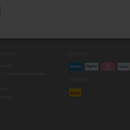
mationen
Zahlung
fsrecht
- & Zahlungsbedingungen
Versand
hutz
stellen