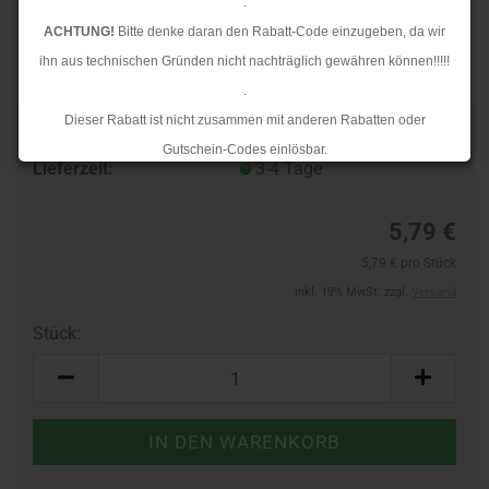
.
ACHTUNG!
Bitte denke daran den Rabatt-Code einzugeben, da wir
ihn aus technischen Gründen nicht nachträglich gewähren können!!!!!
.
Dieser Rabatt ist nicht zusammen mit anderen Rabatten oder
TOP
Art.Nr.:
24589401
Gutschein-Codes einlösbar.
Lieferzeit:
3-4 Tage
.
Ab dem 17.08.2026 versenden wir wieder wie gewohnt. Aufgrund des
5,79 €
Rückstaus kann es jedoch zu längeren Lieferzeiten kommen.
5,79 € pro Stück
inkl. 19% MwSt. zzgl.
Versand
Stück:
Stück