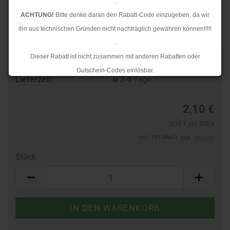
.
ACHTUNG!
Bitte denke daran den Rabatt-Code einzugeben, da wir
ihn aus technischen Gründen nicht nachträglich gewähren können!!!!!
.
Dieser Rabatt ist nicht zusammen mit anderen Rabatten oder
Art.Nr.:
965812326
Gutschein-Codes einlösbar.
Lieferzeit:
3-4 Tage
.
Ab dem 17.08.2026 versenden wir wieder wie gewohnt. Aufgrund des
2,10 €
Rückstaus kann es jedoch zu längeren Lieferzeiten kommen.
2,10 € pro Stück
inkl. 19% MwSt. zzgl.
Versand
Stück:
Stück