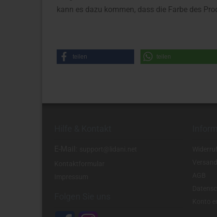
kann es dazu kommen, dass die Farbe des Prod
teilen
teilen
Hilfe & Kontakt
Infor
E-Mail:
support@lidani.net
Widerru
Versand
Kontaktformular
AGB
Impressum
Datensc
Folgen Sie uns
Konto er