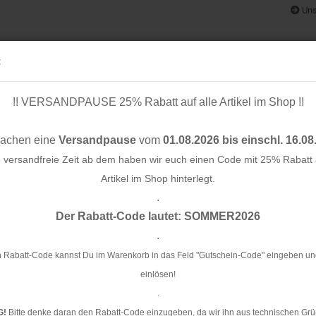
Uns
:
!! VERSANDPAUSE 25% Rabatt auf alle Artikel im Shop !!
& BÄNDER
SCHNITTMUSTER
STOFF-/ NÄHPAKETE
RESTST
machen eine
Versandpause
vom
01.08.2026 bis einschl. 16.08
e versandfreie Zeit ab dem haben wir euch einen Code mit 25% Rabatt a
Artikel im Shop hinterlegt.
.
Konto e
l.08 - Glam Edition
Der Rabatt-Code lautet: SOMMER2026
Passwo
.
Cu
Ed
 Rabatt-Code kannst Du im Warenkorb in das Feld "Gutschein-Code" eingeben un
einlösen!
Ar
.
G!
Bitte denke daran den Rabatt-Code einzugeben, da wir ihn aus technischen Grü
Li