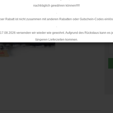
nachträglich gewähren können!!!!!
.
ser Rabatt ist nicht zusammen mit anderen Rabatten oder Gutschein-Codes einlös
.
17.08.2026 versenden wir wieder wie gewohnt. Aufgrund des Rückstaus kann es j
St
längeren Lieferzeiten kommen.
St