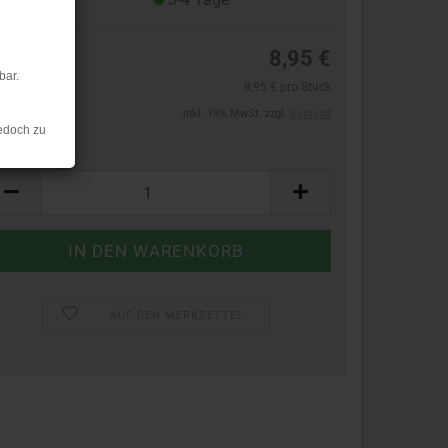
8,95 €
bar.
8,95 € pro Stück
inkl. 19% MwSt. zzgl.
Versand
edoch zu
ück:
ück
AUF DEN MERKZETTEL