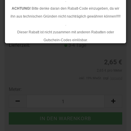
.
ACHTUNG!
Bitte denke daran den Rabatt-Code einzugeben, da wir
ihn aus technischen Gründen nicht nachträglich gewähren können!!!!!
.
Dieser Rabatt ist nicht zusammen mit anderen Rabatten oder
Art.Nr.:
10387587
Gutschein-Codes einlösbar.
Lieferzeit:
3-4 Tage
.
Ab dem 17.08.2026 versenden wir wieder wie gewohnt. Aufgrund des
2,65 €
Rückstaus kann es jedoch zu längeren Lieferzeiten kommen.
2,65 € pro Meter
inkl. 19% MwSt. zzgl.
Versand
Meter:
Meter