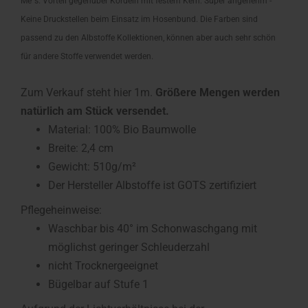
Me´s. Vorteil gegenüber Kordeln mit festem Kern: Super angenehm -
Keine Druckstellen beim Einsatz im Hosenbund. Die Farben sind
passend zu den Albstoffe Kollektionen, können aber auch sehr schön
für andere Stoffe verwendet werden.
Zum Verkauf steht hier 1m.
Größere Mengen werden
natürlich am Stück versendet.
Material: 100% Bio Baumwolle
Breite: 2,4 cm
Gewicht: 510g/m²
Der Hersteller Albstoffe ist GOTS zertifiziert
Pflegeheinweise:
Waschbar bis 40° im Schonwaschgang mit
möglichst geringer Schleuderzahl
nicht Trocknergeeignet
Bügelbar auf Stufe 1