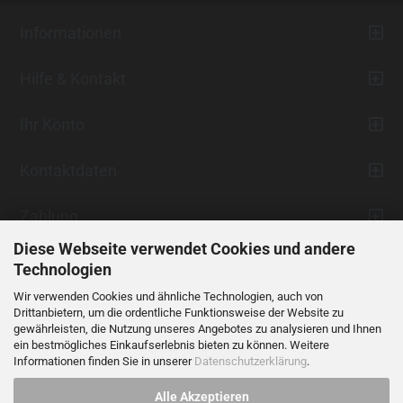
Informationen
Hilfe & Kontakt
Ihr Konto
Kontaktdaten
Zahlung
Diese Webseite verwendet Cookies und andere
Technologien
Wir verwenden Cookies und ähnliche Technologien, auch von
Drittanbietern, um die ordentliche Funktionsweise der Website zu
gewährleisten, die Nutzung unseres Angebotes zu analysieren und Ihnen
ein bestmögliches Einkaufserlebnis bieten zu können. Weitere
Vertrag widerrufen
Informationen finden Sie in unserer
Datenschutzerklärung
.
Alle Akzeptieren