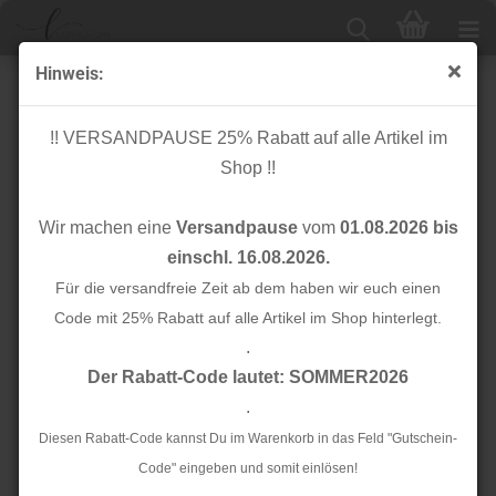
Hinweis:
Bio Flachkordel - Twist Me - Check - 2,4 cm - Col.5 -
Albstoffe - Hamburger Liebe
!! VERSANDPAUSE 25% Rabatt auf alle Artikel im
Shop !!
Wir machen eine
Versandpause
vom
01.08.2026 bis
einschl. 16.08.2026.
Für die versandfreie Zeit ab dem haben wir euch einen
Code mit 25% Rabatt auf alle Artikel im Shop hinterlegt.
.
Der Rabatt-Code lautet: SOMMER2026
.
Diesen Rabatt-Code kannst Du im Warenkorb in das Feld "Gutschein-
Code" eingeben und somit einlösen!