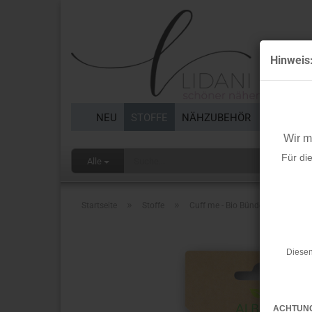
Hinweis
NEU
STOFFE
NÄHZUBEHÖR
BORTEN 
Wir 
Für di
Alle
»
»
Startseite
Stoffe
Cuff me - Bio Bündchen - College 
Diesen
ACHTUN