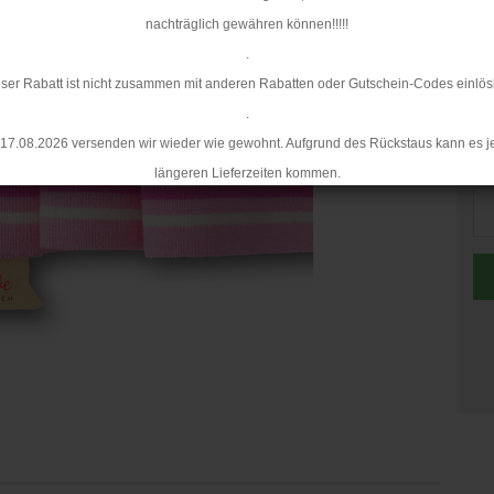
nachträglich gewähren können!!!!!
.
ser Rabatt ist nicht zusammen mit anderen Rabatten oder Gutschein-Codes einlös
.
17.08.2026 versenden wir wieder wie gewohnt. Aufgrund des Rückstaus kann es j
St
längeren Lieferzeiten kommen.
St