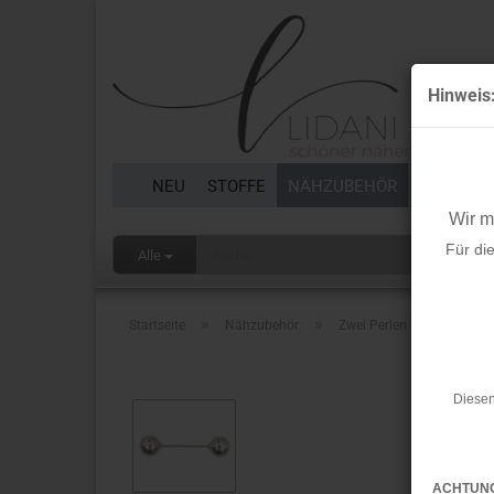
Hinweis
NEU
STOFFE
NÄHZUBEHÖR
BORTEN 
Wir 
Für di
Alle
»
»
Startseite
Nähzubehör
Zwei Perlen Pin - silber -
Diesen
ACHTUN