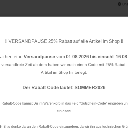
Uns
:
!! VERSANDPAUSE 25% Rabatt auf alle Artikel im Shop !!
& BÄNDER
SCHNITTMUSTER
STOFF-/ NÄHPAKETE
RESTST
machen eine
Versandpause
vom
01.08.2026 bis einschl. 16.08
e versandfreie Zeit ab dem haben wir euch einen Code mit 25% Rabatt a
Artikel im Shop hinterlegt.
.
Konto e
 60mm
Der Rabatt-Code lautet: SOMMER2026
Passwo
.
Zw
 Rabatt-Code kannst Du im Warenkorb in das Feld "Gutschein-Code" eingeben un
einlösen!
Ar
.
Li
G!
Bitte denke daran den Rabatt-Code einzugeben, da wir ihn aus technischen Grü