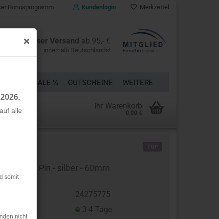
er Bonusprogramm
Kundenlogin
Merkzettel
Kostenloser Versand
ab 95,- €
innerhalb Deutschlands!
ÜCKE
% SALE %
GUTSCHEINE
WEITERE
.2026.
Ihr Warenkorb
uf alle
0,00 €
rstellen
TOP
rt vergessen?
ei Perlen Pin - silber - 60mm
d somit
t.Nr.:
24275775
eferzeit:
3-4 Tage
nden nicht