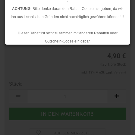
.
ACHTUNG!
Bitte denke daran den Rabatt-Code einzugeben, da wir
ihn aus technischen Gründen nicht nachträglich gewähren können!!!!!
.
TOP
Art.Nr.:
24275789
Dieser Rabatt ist nicht zusammen mit anderen Rabatten oder
Lieferzeit:
3-4 Tage
Gutschein-Codes einlösbar.
.
4,90 €
Ab dem 17.08.2026 versenden wir wieder wie gewohnt. Aufgrund des
4,90 € pro Stück
Rückstaus kann es jedoch zu längeren Lieferzeiten kommen.
inkl. 19% MwSt. zzgl.
Versand
Stück:
Stück
AUF DEN MERKZETTEL