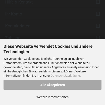
Hilfe & Kontakt
Ihr Konto
Kontaktdaten
Zahlung
Diese Webseite verwendet Cookies und andere
Technologien
Wir verwenden Cookies und ähnliche Technologien, auch von
Drittanbietern, um die ordentliche Funktionsweise der Website zu
gewährleisten, die Nutzung unseres Angebotes zu analysieren und Ihnen
ein bestmögliches Einkaufserlebnis bieten zu können. Weitere
Vertrag widerrufen
Informationen finden Sie in unserer
Datenschutzerklärung
.
Alle Akzeptieren
Alle Preise verstehen sich inklusive der gesetzlichen Mehrwertsteuer,
soweit nicht anders gekennzeichnet.
Weitere Informationen
© 2023 LIDANI Services GmbH
Cookie Einstellungen