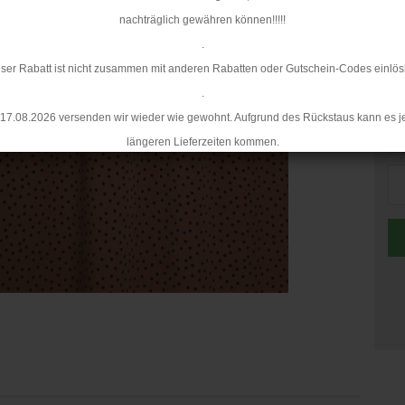
Mi
nachträglich gewähren können!!!!!
.
ser Rabatt ist nicht zusammen mit anderen Rabatten oder Gutschein-Codes einlös
.
17.08.2026 versenden wir wieder wie gewohnt. Aufgrund des Rückstaus kann es j
längeren Lieferzeiten kommen.
Me
Me