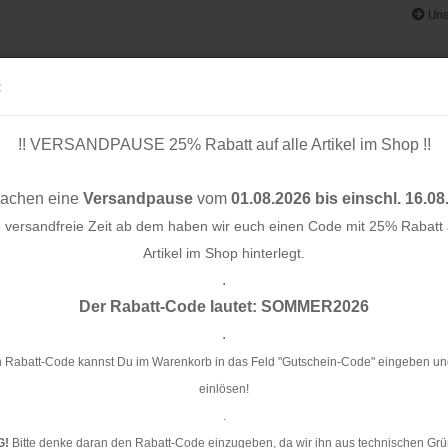
Uns
:
!! VERSANDPAUSE 25% Rabatt auf alle Artikel im Shop !!
& BÄNDER
SCHNITTMUSTER
STOFF-/ NÄHPAKETE
RESTST
machen eine
Versandpause
vom
01.08.2026 bis einschl. 16.08
e versandfreie Zeit ab dem haben wir euch einen Code mit 25% Rabatt a
Artikel im Shop hinterlegt.
.
Konto e
Der Rabatt-Code lautet: SOMMER2026
Passwo
.
Vi
 Rabatt-Code kannst Du im Warenkorb in das Feld "Gutschein-Code" eingeben un
einlösen!
Ar
.
Li
G!
Bitte denke daran den Rabatt-Code einzugeben, da wir ihn aus technischen Grü