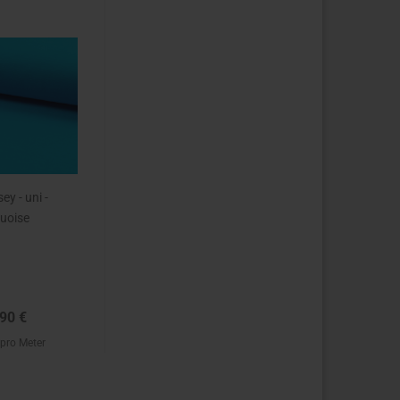
ey - uni -
quoise
90 €
 pro Meter