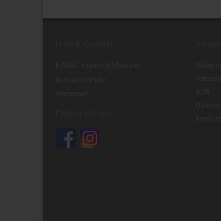
Hilfe & Kontakt
Infor
E-Mail:
support@lidani.net
Widerru
Versand
Kontaktformular
AGB
Impressum
Datensc
Folgen Sie uns
Konto er