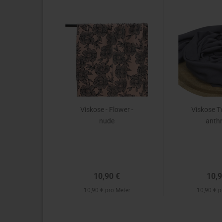
Viskose - Flower -
Viskose Twi
nude
anthr
10,90 €
10,9
10,90 € pro Meter
10,90 € p