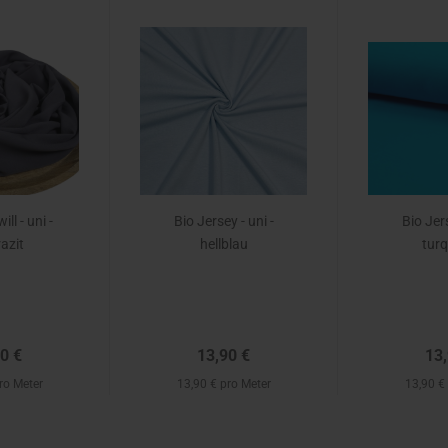
ll - uni -
Bio Jersey - uni -
Bio Jers
azit
hellblau
tur
0 €
13,90 €
13,
ro Meter
13,90 € pro Meter
13,90 €