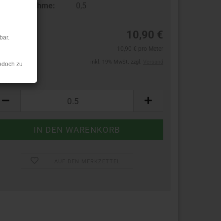
ndestabnahme:
0,5
10,90 €
bar.
10,90 € pro Meter
inkl. 19% MwSt. zzgl.
Versand
edoch zu
ter:
ter
AUF DEN MERKZETTEL