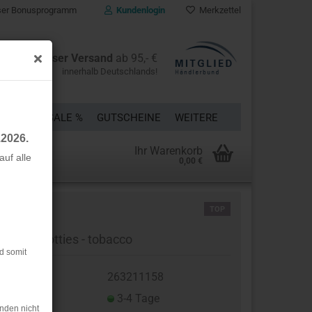
er Bonusprogramm
Kundenlogin
Merkzettel
Kostenloser Versand
ab 95,- €
innerhalb Deutschlands!
ÜCKE
% SALE %
GUTSCHEINE
WEITERE
.2026.
Ihr Warenkorb
uf alle
0,00 €
rstellen
TOP
rt vergessen?
skose - Dotties - tobacco
d somit
t.Nr.:
263211158
eferzeit:
3-4 Tage
nden nicht