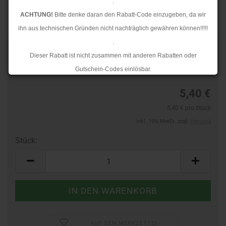
.
ACHTUNG!
Bitte denke daran den Rabatt-Code einzugeben, da wir
ihn aus technischen Gründen nicht nachträglich gewähren können!!!!!
.
Art.Nr.:
24433816
Dieser Rabatt ist nicht zusammen mit anderen Rabatten oder
Lieferzeit:
3-4 Tage
Gutschein-Codes einlösbar.
.
5,40 €
Ab dem 17.08.2026 versenden wir wieder wie gewohnt. Aufgrund des
5,40 € pro Stück
Rückstaus kann es jedoch zu längeren Lieferzeiten kommen.
inkl. 19% MwSt. zzgl.
Versand
Stück:
Stück
AUF DEN MERKZETTEL