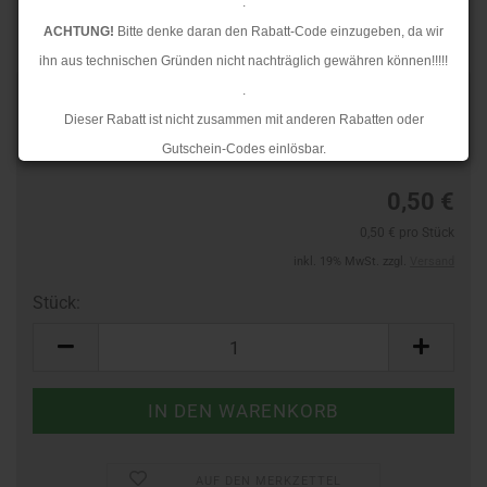
.
ACHTUNG!
Bitte denke daran den Rabatt-Code einzugeben, da wir
ihn aus technischen Gründen nicht nachträglich gewähren können!!!!!
.
Art.Nr.:
40733733
Dieser Rabatt ist nicht zusammen mit anderen Rabatten oder
Lieferzeit:
3-4 Tage
Gutschein-Codes einlösbar.
.
0,50 €
Ab dem 17.08.2026 versenden wir wieder wie gewohnt. Aufgrund des
0,50 € pro Stück
Rückstaus kann es jedoch zu längeren Lieferzeiten kommen.
inkl. 19% MwSt. zzgl.
Versand
Stück:
Stück
AUF DEN MERKZETTEL