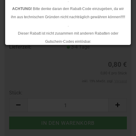
.
ACHTUNG!
Bitte denke daran den Rabatt-Code einzugeben, da wir
ihn aus technischen Gründen nicht nachträglich gewähren können!!!!!
.
Dieser Rabatt ist nicht zusammen mit anderen Rabatten oder
TOP
Art.Nr.:
60588124
Gutschein-Codes einlösbar.
Lieferzeit:
3-4 Tage
.
Ab dem 17.08.2026 versenden wir wieder wie gewohnt. Aufgrund des
0,80 €
Rückstaus kann es jedoch zu längeren Lieferzeiten kommen.
0,80 € pro Stück
inkl. 19% MwSt. zzgl.
Versand
Stück:
Stück