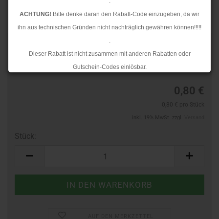
.
ACHTUNG!
Bitte denke daran den Rabatt-Code einzugeben, da wir
ihn aus technischen Gründen nicht nachträglich gewähren können!!!!!
.
Art.Nr.:
60588113
Dieser Rabatt ist nicht zusammen mit anderen Rabatten oder
Lieferzeit:
3-4 Tage
Gutschein-Codes einlösbar.
.
0,80 €
Ab dem 17.08.2026 versenden wir wieder wie gewohnt. Aufgrund des
0,80 € pro Stück
Rückstaus kann es jedoch zu längeren Lieferzeiten kommen.
inkl. 19% MwSt. zzgl.
Versand
Stück:
Stück
AUF DEN MERKZETTEL