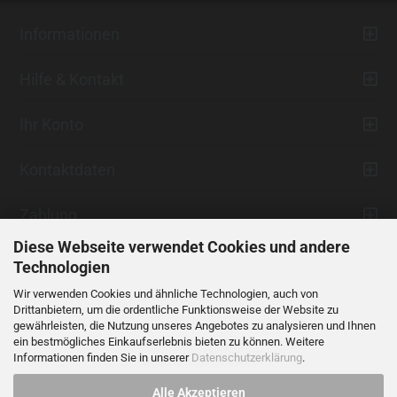
Informationen
Hilfe & Kontakt
Ihr Konto
Kontaktdaten
Zahlung
Diese Webseite verwendet Cookies und andere
Technologien
Wir verwenden Cookies und ähnliche Technologien, auch von
Drittanbietern, um die ordentliche Funktionsweise der Website zu
gewährleisten, die Nutzung unseres Angebotes zu analysieren und Ihnen
ein bestmögliches Einkaufserlebnis bieten zu können. Weitere
Vertrag widerrufen
Informationen finden Sie in unserer
Datenschutzerklärung
.
Alle Akzeptieren