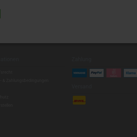
mationen
Zahlung
fsrecht
- & Zahlungsbedingungen
Versand
hutz
stellen