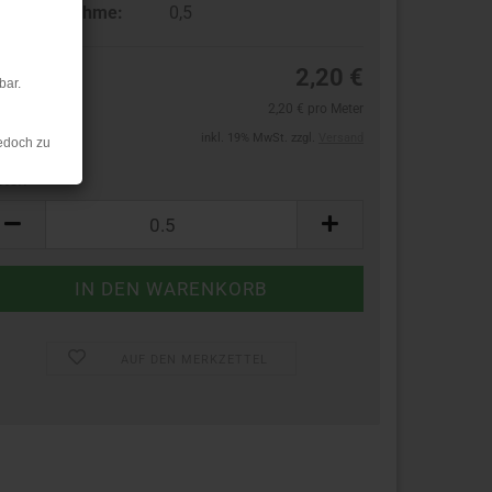
ndestabnahme:
0,5
2,20 €
bar.
2,20 € pro Meter
inkl. 19% MwSt. zzgl.
Versand
edoch zu
ter:
ter
AUF DEN MERKZETTEL