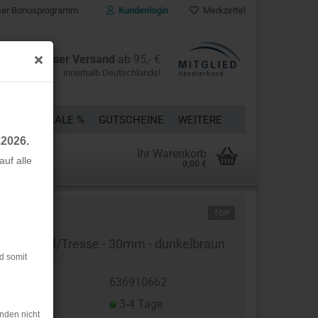
er Bonusprogramm
Kundenlogin
Merkzettel
Kostenloser Versand
ab 95,- €
innerhalb Deutschlands!
ÜCKE
% SALE %
GUTSCHEINE
WEITERE
.2026.
Ihr Warenkorb
uf alle
0,00 €
rstellen
TOP
rt vergessen?
nfassband/Tresse - 30mm - dunkelbraun
d somit
t.Nr.:
636910662
eferzeit:
3-4 Tage
nden nicht