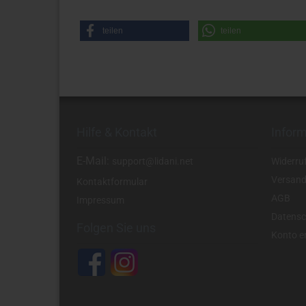
teilen
teilen
Hilfe & Kontakt
Infor
E-Mail:
support@lidani.net
Widerru
Versand
Kontaktformular
AGB
Impressum
Datensc
Folgen Sie uns
Konto er