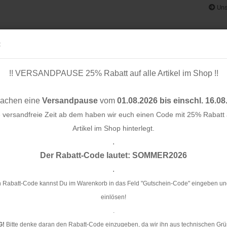
Uns
:
!! VERSANDPAUSE 25% Rabatt auf alle Artikel im Shop !!
& BÄNDER
SCHNITTMUSTER
STOFF-/ NÄHPAKETE
RESTST
machen eine
Versandpause
vom
01.08.2026 bis einschl. 16.08
e versandfreie Zeit ab dem haben wir euch einen Code mit 25% Rabatt a
Artikel im Shop hinterlegt.
.
Konto e
 30mm - dunkelbraun
Der Rabatt-Code lautet: SOMMER2026
Passwo
.
Ei
 Rabatt-Code kannst Du im Warenkorb in das Feld "Gutschein-Code" eingeben un
einlösen!
Ar
.
Li
G!
Bitte denke daran den Rabatt-Code einzugeben, da wir ihn aus technischen Grü