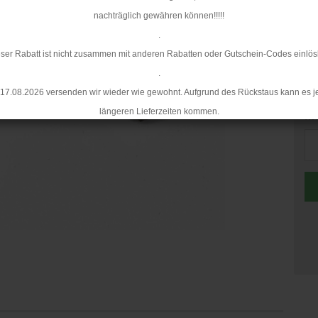
Mi
nachträglich gewähren können!!!!!
.
ser Rabatt ist nicht zusammen mit anderen Rabatten oder Gutschein-Codes einlös
.
17.08.2026 versenden wir wieder wie gewohnt. Aufgrund des Rückstaus kann es j
längeren Lieferzeiten kommen.
Me
Me