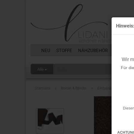
Hinweis
NEU
STOFFE
NÄHZUBEHÖR
BORTEN 
Wir 
Für di
Alle
»
»
Startseite
Borten & Bänder
Einfassband/Tresse -
Diesen
ACHTUN