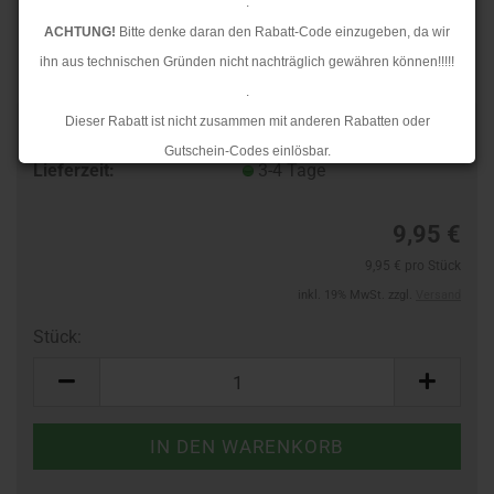
.
ACHTUNG!
Bitte denke daran den Rabatt-Code einzugeben, da wir
ihn aus technischen Gründen nicht nachträglich gewähren können!!!!!
.
Dieser Rabatt ist nicht zusammen mit anderen Rabatten oder
Art.Nr.:
10138370
Gutschein-Codes einlösbar.
Lieferzeit:
3-4 Tage
.
Ab dem 17.08.2026 versenden wir wieder wie gewohnt. Aufgrund des
9,95 €
Rückstaus kann es jedoch zu längeren Lieferzeiten kommen.
9,95 € pro Stück
inkl. 19% MwSt. zzgl.
Versand
Stück:
Stück