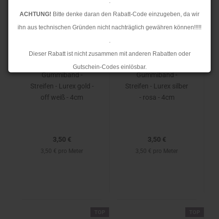
.
TOP
TOP
ACHTUNG!
Bitte denke daran den Rabatt-Code einzugeben, da wir
ihn aus technischen Gründen nicht nachträglich gewähren können!!!!!
.
Dieser Rabatt ist nicht zusammen mit anderen Rabatten oder
Gutschein-Codes einlösbar.
Gummiband -
Gummiband -
.
Streifen - Lurex gold -
Streifen - Lurex silber
Ab dem 17.08.2026 versenden wir wieder wie gewohnt. Aufgrund des
off weiß - 4cm
- rosa - 4cm
Rückstaus kann es jedoch zu längeren Lieferzeiten kommen.
3,50 €
3,50 €
3,50 € pro Meter
3,50 € pro Meter
TOP
TOP