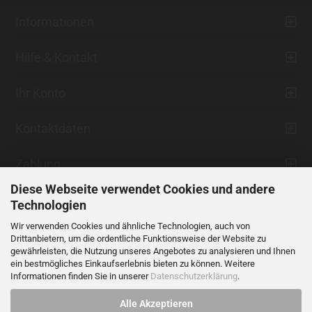
Informationen
Hilfe & Kontakt
Ihr Konto
Kontaktdaten
Zahlung
Diese Webseite verwendet Cookies und andere
Technologien
Wir verwenden Cookies und ähnliche Technologien, auch von
Drittanbietern, um die ordentliche Funktionsweise der Website zu
gewährleisten, die Nutzung unseres Angebotes zu analysieren und Ihnen
ein bestmögliches Einkaufserlebnis bieten zu können. Weitere
Vertrag widerrufen
Informationen finden Sie in unserer
Datenschutzerklärung
.
Alle Akzeptieren