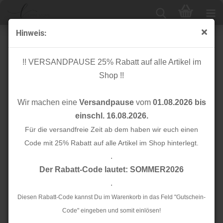
Hinweis:
Gummibänder
!! VERSANDPAUSE 25% Rabatt auf alle Artikel im
Shop !!
- Muster
- Streifen
Wir machen eine
Versandpause
vom
01.08.2026 bis
- Uni
einschl. 16.08.2026.
Für die versandfreie Zeit ab dem haben wir euch einen
Code mit 25% Rabatt auf alle Artikel im Shop hinterlegt.
Sortieren nach
Alle Hersteller
.
24 pro Seite
Der Rabatt-Code lautet: SOMMER2026
.
«
1
2
3
Diesen Rabatt-Code kannst Du im Warenkorb in das Feld "Gutschein-
Code" eingeben und somit einlösen!