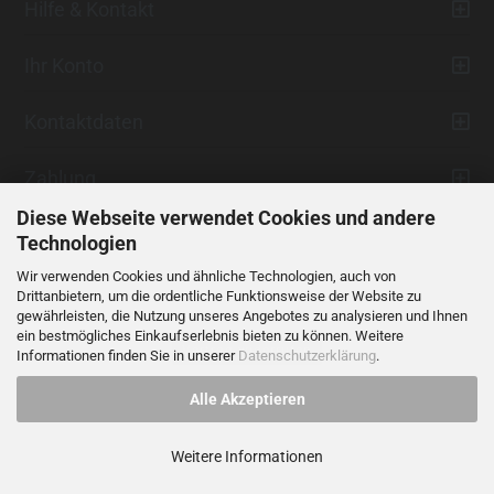
Hilfe & Kontakt
Ihr Konto
Kontaktdaten
Zahlung
Diese Webseite verwendet Cookies und andere
Technologien
Wir verwenden Cookies und ähnliche Technologien, auch von
Drittanbietern, um die ordentliche Funktionsweise der Website zu
gewährleisten, die Nutzung unseres Angebotes zu analysieren und Ihnen
ein bestmögliches Einkaufserlebnis bieten zu können. Weitere
Vertrag widerrufen
Informationen finden Sie in unserer
Datenschutzerklärung
.
Alle Akzeptieren
Alle Preise verstehen sich inklusive der gesetzlichen Mehrwertsteuer,
soweit nicht anders gekennzeichnet.
Weitere Informationen
© 2023 LIDANI Services GmbH
Cookie Einstellungen