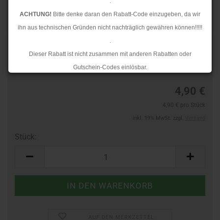
.
ACHTUNG!
Bitte denke daran den Rabatt-Code einzugeben, da wir
ihn aus technischen Gründen nicht nachträglich gewähren können!!!!!
.
TOP
Art.Nr.:
24275785
Dieser Rabatt ist nicht zusammen mit anderen Rabatten oder
Lieferzeit:
3-4 Tage
Gutschein-Codes einlösbar.
.
4,90 €
Ab dem 17.08.2026 versenden wir wieder wie gewohnt. Aufgrund des
4,90 € pro Stück
Rückstaus kann es jedoch zu längeren Lieferzeiten kommen.
inkl. 19% MwSt. zzgl.
Versand
Stück:
Stück
AUF DEN MERKZETTEL