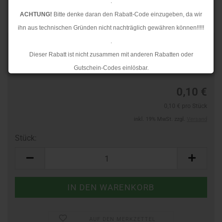
.
ACHTUNG!
Bitte denke daran den Rabatt-Code einzugeben, da wir
ihn aus technischen Gründen nicht nachträglich gewähren können!!!!!
.
Art.Nr.:
40763891
Dieser Rabatt ist nicht zusammen mit anderen Rabatten oder
Lieferzeit:
3-4 Tage
Gutschein-Codes einlösbar.
.
0,10 €
Ab dem 17.08.2026 versenden wir wieder wie gewohnt. Aufgrund des
0,10 € pro Stück
Rückstaus kann es jedoch zu längeren Lieferzeiten kommen.
inkl. 19% MwSt. zzgl.
Versand
Stück:
Stück
AUF DEN MERKZETTEL