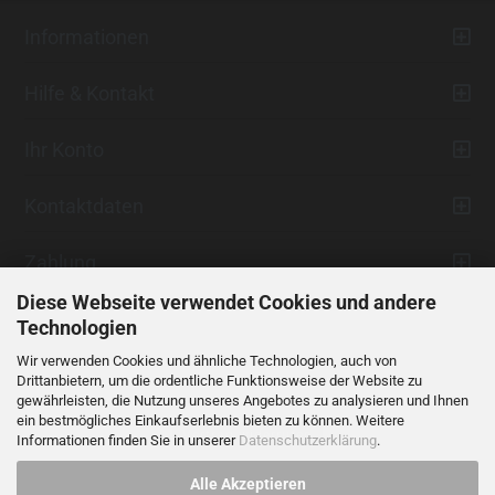
Informationen
Hilfe & Kontakt
Ihr Konto
Kontaktdaten
Zahlung
Diese Webseite verwendet Cookies und andere
Technologien
Wir verwenden Cookies und ähnliche Technologien, auch von
Drittanbietern, um die ordentliche Funktionsweise der Website zu
gewährleisten, die Nutzung unseres Angebotes zu analysieren und Ihnen
ein bestmögliches Einkaufserlebnis bieten zu können. Weitere
Vertrag widerrufen
Informationen finden Sie in unserer
Datenschutzerklärung
.
Alle Akzeptieren