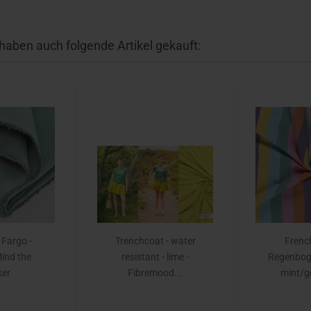
 haben auch folgende Artikel gekauft:
 Fargo -
Trenchcoat - water
French
Mind the
resistant - lime -
Regenboge
er
Fibremood...
mint/ge