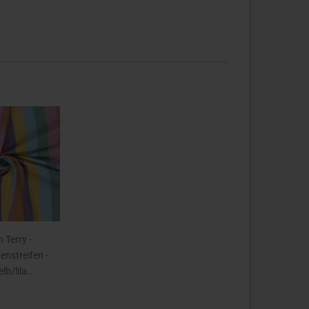
 Terry -
nstreifen -
lb/lila...