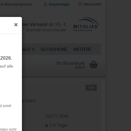
er Bonusprogramm
Kundenlogin
Merkzettel
Kostenloser Versand
ab 95,- €
innerhalb Deutschlands!
ÜCKE
% SALE %
GUTSCHEINE
WEITERE
.2026.
Ihr Warenkorb
uf alle
0,00 €
rstellen
TOP
rt vergessen?
llwalk - cyclam
d somit
t.Nr.:
269717846
eferzeit:
3-4 Tage
nden nicht