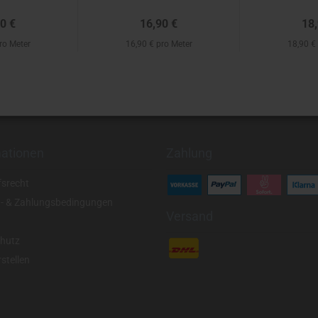
0 €
16,90 €
18,
ro Meter
16,90 € pro Meter
18,90 €
mationen
Zahlung
fsrecht
- & Zahlungsbedingungen
Versand
hutz
stellen