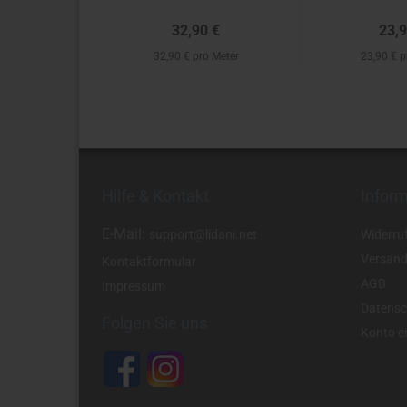
32,90 €
23,9
32,90 € pro Meter
23,90 € p
Hilfe & Kontakt
Infor
E-Mail:
support@lidani.net
Widerru
Versand
Kontaktformular
AGB
Impressum
Datensc
Folgen Sie uns
Konto er