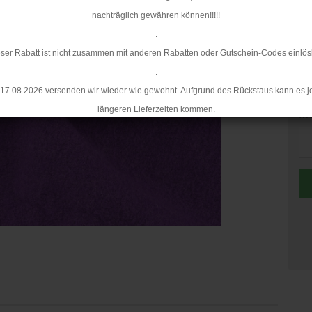
Mi
nachträglich gewähren können!!!!!
.
ser Rabatt ist nicht zusammen mit anderen Rabatten oder Gutschein-Codes einlös
.
17.08.2026 versenden wir wieder wie gewohnt. Aufgrund des Rückstaus kann es j
längeren Lieferzeiten kommen.
Me
Me