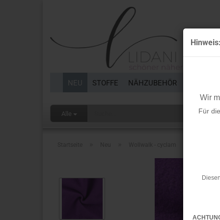
Hinweis
NEU
STOFFE
NÄHZUBEHÖR
BORTEN 
Wir 
Für di
Alle
»
»
Startseite
Neu
Wollwalk - cyclam
Diesen
ACHTUN