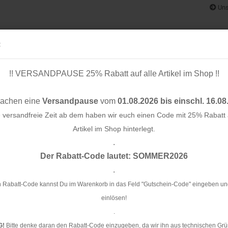
Uns
:
!! VERSANDPAUSE 25% Rabatt auf alle Artikel im Shop !!
& BÄNDER
SCHNITTMUSTER
STOFF-/ NÄHPAKETE
RESTST
machen eine
Versandpause
vom
01.08.2026 bis einschl. 16.08
e versandfreie Zeit ab dem haben wir euch einen Code mit 25% Rabatt a
Artikel im Shop hinterlegt.
.
Konto e
Der Rabatt-Code lautet: SOMMER2026
Passwo
.
Wo
 Rabatt-Code kannst Du im Warenkorb in das Feld "Gutschein-Code" eingeben un
einlösen!
Ar
.
Li
G!
Bitte denke daran den Rabatt-Code einzugeben, da wir ihn aus technischen Grü