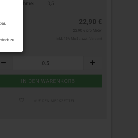
ndestabnahme:
0,5
22,90 €
bar.
22,90 € pro Meter
inkl. 19% MwSt. zzgl.
Versand
edoch zu
ter:
ter
AUF DEN MERKZETTEL