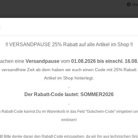
Uns
:
!! VERSANDPAUSE 25% Rabatt auf alle Artikel im Shop !!
& BÄNDER
SCHNITTMUSTER
STOFF-/ NÄHPAKETE
RESTST
machen eine
Versandpause
vom
01.08.2026 bis einschl. 16.08
e versandfreie Zeit ab dem haben wir euch einen Code mit 25% Rabatt a
Artikel im Shop hinterlegt.
.
Konto e
rz
Der Rabatt-Code lautet: SOMMER2026
Passwo
.
Wo
 Rabatt-Code kannst Du im Warenkorb in das Feld "Gutschein-Code" eingeben un
einlösen!
Ar
.
Li
G!
Bitte denke daran den Rabatt-Code einzugeben, da wir ihn aus technischen Grü