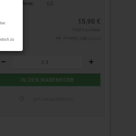
ndestabnahme:
0,5
15,90 €
bar.
15,90 € pro Meter
inkl. 19% MwSt. zzgl.
Versand
edoch zu
ter:
ter
AUF DEN MERKZETTEL