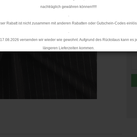
Mi
nachträglich gewähren können!!!!!
.
ser Rabatt ist nicht zusammen mit anderen Rabatten oder Gutschein-Codes einlös
.
17.08.2026 versenden wir wieder wie gewohnt. Aufgrund des Rückstaus kann es j
längeren Lieferzeiten kommen.
Me
Me