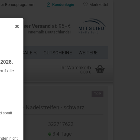
er Bonusprogramm
Kundenlogin
Merkzettel
Kostenloser Versand
ab 95,- €
innerhalb Deutschlands!
ÜCKE
% SALE %
GUTSCHEINE
WEITERE
.2026.
Ihr Warenkorb
uf alle
0,00 €
rstellen
TOP
rt vergessen?
ll Loden - Nadelstreifen - schwarz
d somit
t.Nr.:
322717622
eferzeit:
3-4 Tage
nden nicht