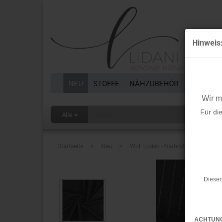
Hinweis
NEU
STOFFE
NÄHZUBEHÖR
BORTEN 
Wir 
Für di
Alle
»
»
Startseite
Neu
Woll Loden - Nadelstreifen - schwa
Diesen
ACHTUN