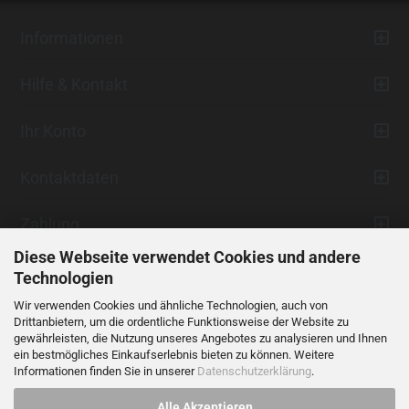
Informationen
Hilfe & Kontakt
Ihr Konto
Kontaktdaten
Zahlung
Diese Webseite verwendet Cookies und andere
Technologien
Wir verwenden Cookies und ähnliche Technologien, auch von
Drittanbietern, um die ordentliche Funktionsweise der Website zu
gewährleisten, die Nutzung unseres Angebotes zu analysieren und Ihnen
ein bestmögliches Einkaufserlebnis bieten zu können. Weitere
Vertrag widerrufen
Informationen finden Sie in unserer
Datenschutzerklärung
.
Alle Akzeptieren