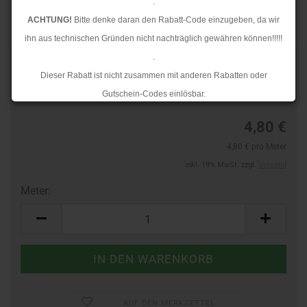
.
ACHTUNG!
Bitte denke daran den Rabatt-Code einzugeben, da wir
ihn aus technischen Gründen nicht nachträglich gewähren können!!!!!
.
TOP
Art.Nr.:
623510017
Dieser Rabatt ist nicht zusammen mit anderen Rabatten oder
Lieferzeit:
3-4 Tage
Gutschein-Codes einlösbar.
.
4,80 €
Ab dem 17.08.2026 versenden wir wieder wie gewohnt. Aufgrund des
4,80 € pro Meter
Rückstaus kann es jedoch zu längeren Lieferzeiten kommen.
inkl. 19% MwSt. zzgl.
Versand
Meter:
Meter
AUF DEN MERKZETTEL