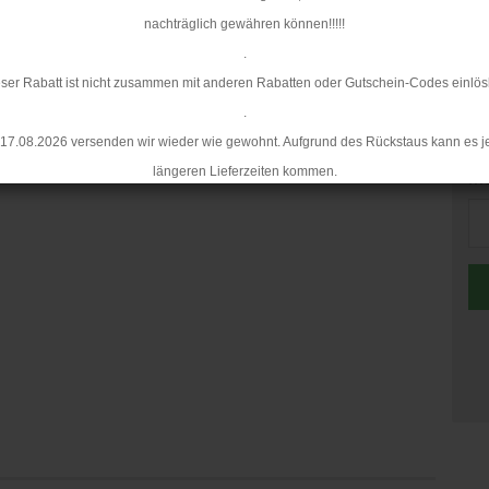
Mi
nachträglich gewähren können!!!!!
.
ser Rabatt ist nicht zusammen mit anderen Rabatten oder Gutschein-Codes einlös
.
17.08.2026 versenden wir wieder wie gewohnt. Aufgrund des Rückstaus kann es j
längeren Lieferzeiten kommen.
Me
Me