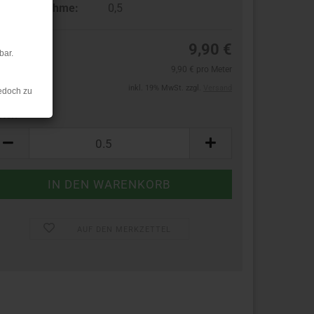
ndestabnahme:
0,5
9,90 €
bar.
9,90 € pro Meter
inkl. 19% MwSt. zzgl.
Versand
edoch zu
ter:
ter
AUF DEN MERKZETTEL