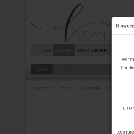
Hinweis
NEU
STOFFE
NÄHZUBEHÖR
BORTEN 
Wir 
Für di
Alle
»
»
Startseite
Stoffe
Waffelpique - Baumwolle - dusty
Diesen
ACHTUN