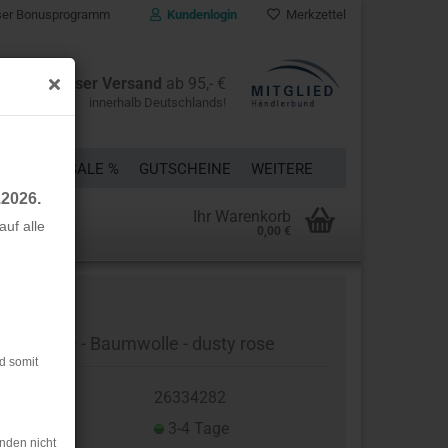
er Bonusprogramm
Kundenlogin
Merkzettel
Kostenloser Versand
ab 95,- €
innerhalb Deutschlands!
ÜCKE
% SALE %
GUTSCHEINE
WEITERE
.2026.
Ihr Warenkorb
uf alle
0,00 €
rstellen
rt vergessen?
ffelpique - Baumwolle - dusty rose
d somit
t.Nr.:
26334282
eferzeit:
3-4 Tage
nden nicht