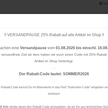
Uns
:
!! VERSANDPAUSE 25% Rabatt auf alle Artikel im Shop !!
& BÄNDER
SCHNITTMUSTER
STOFF-/ NÄHPAKETE
RESTST
machen eine
Versandpause
vom
01.08.2026 bis einschl. 16.08
e versandfreie Zeit ab dem haben wir euch einen Code mit 25% Rabatt a
Artikel im Shop hinterlegt.
.
Konto e
 rose
Der Rabatt-Code lautet: SOMMER2026
Passwo
.
Wa
 Rabatt-Code kannst Du im Warenkorb in das Feld "Gutschein-Code" eingeben un
einlösen!
Ar
.
Li
G!
Bitte denke daran den Rabatt-Code einzugeben, da wir ihn aus technischen Grü