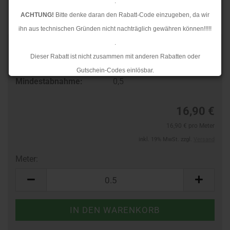
.
ACHTUNG!
Bitte denke daran den Rabatt-Code einzugeben, da wir
ihn aus technischen Gründen nicht nachträglich gewähren können!!!!!
.
Art.Nr.:
258615156
Dieser Rabatt ist nicht zusammen mit anderen Rabatten oder
Lieferzeit:
3-4 Tage
Gutschein-Codes einlösbar.
Mindestabnahme:
0,5
.
Ab dem 17.08.2026 versenden wir wieder wie gewohnt. Aufgrund des
16,90 €
Rückstaus kann es jedoch zu längeren Lieferzeiten kommen.
16,90 € pro Meter
inkl. 19% MwSt. zzgl.
Versand
Meter:
Meter