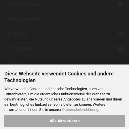
Informationen
Hilfe & Kontakt
Ihr Konto
Kontaktdaten
Zahlung
Diese Webseite verwendet Cookies und andere
Technologien
Wir verwenden Cookies und ähnliche Technologien, auch von
Drittanbietern, um die ordentliche Funktionsweise der Website zu
gewährleisten, die Nutzung unseres Angebotes zu analysieren und Ihnen
ein bestmögliches Einkaufserlebnis bieten zu können. Weitere
Vertrag widerrufen
Informationen finden Sie in unserer
Datenschutzerklärung
.
Alle Akzeptieren
Alle Preise verstehen sich inklusive der gesetzlichen Mehrwertsteuer,