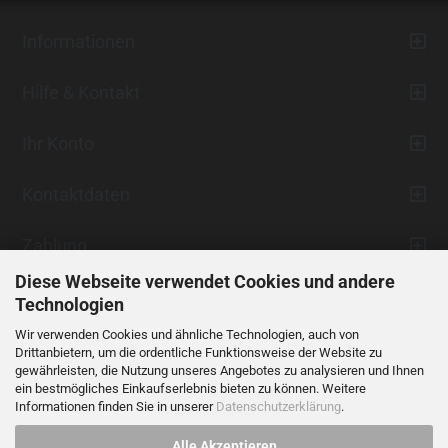
Informationen
Hilfe & Kontakt
Ihr Konto
Kontaktdaten
Zahlung
Diese Webseite verwendet Cookies und andere
Technologien
Wir verwenden Cookies und ähnliche Technologien, auch von
Drittanbietern, um die ordentliche Funktionsweise der Website zu
gewährleisten, die Nutzung unseres Angebotes zu analysieren und Ihnen
ein bestmögliches Einkaufserlebnis bieten zu können. Weitere
Vertrag widerrufen
Informationen finden Sie in unserer
Datenschutzerklärung
.
Alle Akzeptieren