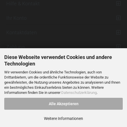
Hilfe & Kontakt
Ihr Konto
Kontaktdaten
Zahlung
Diese Webseite verwendet Cookies und andere
Technologien
Wir verwenden Cookies und ähnliche Technologien, auch von
Drittanbietern, um die ordentliche Funktionsweise der Website zu
gewährleisten, die Nutzung unseres Angebotes zu analysieren und Ihnen
ein bestmögliches Einkaufserlebnis bieten zu können. Weitere
Vertrag widerrufen
Informationen finden Sie in unserer
Datenschutzerklärung
.
Alle Akzeptieren
Alle Preise verstehen sich inklusive der gesetzlichen Mehrwertsteuer,
soweit nicht anders gekennzeichnet.
Weitere Informationen
© 2023 LIDANI Services GmbH
Cookie Einstellungen