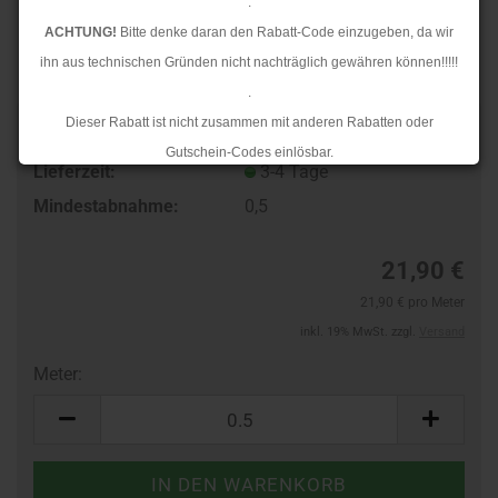
.
ACHTUNG!
Bitte denke daran den Rabatt-Code einzugeben, da wir
ihn aus technischen Gründen nicht nachträglich gewähren können!!!!!
.
Dieser Rabatt ist nicht zusammen mit anderen Rabatten oder
TOP
Art.Nr.:
83119103
Gutschein-Codes einlösbar.
Lieferzeit:
3-4 Tage
.
Mindestabnahme:
0,5
Ab dem 17.08.2026 versenden wir wieder wie gewohnt. Aufgrund des
Rückstaus kann es jedoch zu längeren Lieferzeiten kommen.
21,90 €
21,90 € pro Meter
inkl. 19% MwSt. zzgl.
Versand
Meter:
Meter