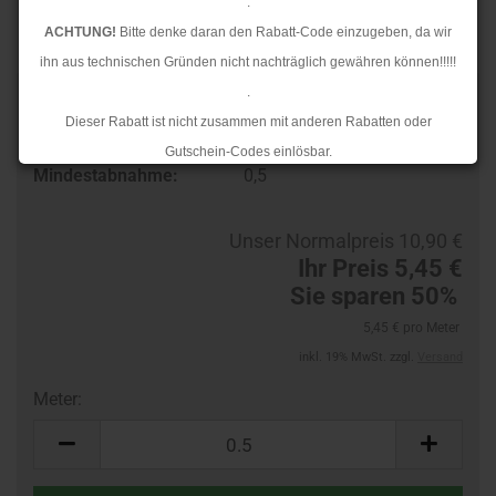
.
ACHTUNG!
Bitte denke daran den Rabatt-Code einzugeben, da wir
ihn aus technischen Gründen nicht nachträglich gewähren können!!!!!
.
Art.Nr.:
38329741
Dieser Rabatt ist nicht zusammen mit anderen Rabatten oder
Lieferzeit:
3-4 Tage
Gutschein-Codes einlösbar.
Mindestabnahme:
0,5
.
Ab dem 17.08.2026 versenden wir wieder wie gewohnt. Aufgrund des
Unser Normalpreis 10,90 €
Rückstaus kann es jedoch zu längeren Lieferzeiten kommen.
Ihr Preis 5,45 €
Sie sparen 50%
5,45 € pro Meter
inkl. 19% MwSt. zzgl.
Versand
Meter:
Meter