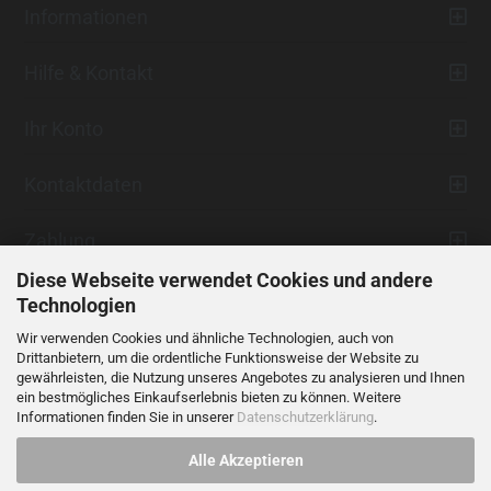
Informationen
Hilfe & Kontakt
Ihr Konto
Kontaktdaten
Zahlung
Diese Webseite verwendet Cookies und andere
Technologien
Wir verwenden Cookies und ähnliche Technologien, auch von
Drittanbietern, um die ordentliche Funktionsweise der Website zu
gewährleisten, die Nutzung unseres Angebotes zu analysieren und Ihnen
ein bestmögliches Einkaufserlebnis bieten zu können. Weitere
Vertrag widerrufen
Informationen finden Sie in unserer
Datenschutzerklärung
.
Alle Akzeptieren
Alle Preise verstehen sich inklusive der gesetzlichen Mehrwertsteuer,