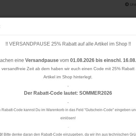
Uns
:
!! VERSANDPAUSE 25% Rabatt auf alle Artikel im Shop !!
& BÄNDER
SCHNITTMUSTER
STOFF-/ NÄHPAKETE
RESTST
machen eine
Versandpause
vom
01.08.2026 bis einschl. 16.08
e versandfreie Zeit ab dem haben wir euch einen Code mit 25% Rabatt a
Artikel im Shop hinterlegt.
.
Konto e
/burgundy - Geoluxe by Ki-ba-doo - Swafing
Der Rabatt-Code lautet: SOMMER2026
Passwo
.
Vi
- 
 Rabatt-Code kannst Du im Warenkorb in das Feld "Gutschein-Code" eingeben un
einlösen!
Ar
.
G!
Bitte denke daran den Rabatt-Code einzugeben, da wir ihn aus technischen Grü
Li