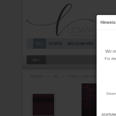
Hinweis
NEU
STOFFE
NÄHZUBEHÖR
BORTEN 
Wir 
Für di
Alle
»
»
Startseite
Neu
Viskose - Chain Twist - aubergine
Diesen
ACHTUN