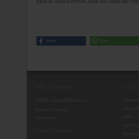
kann es dazu kommen, dass die Farbe des Prod
teilen
teilen
Hilfe & Kontakt
Infor
E-Mail:
support@lidani.net
Widerru
Versand
Kontaktformular
AGB
Impressum
Datensc
Folgen Sie uns
Konto er