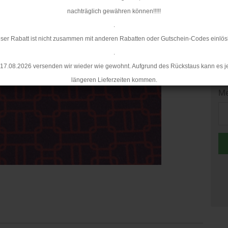
nachträglich gewähren können!!!!!
Mi
.
ser Rabatt ist nicht zusammen mit anderen Rabatten oder Gutschein-Codes einlös
.
17.08.2026 versenden wir wieder wie gewohnt. Aufgrund des Rückstaus kann es j
längeren Lieferzeiten kommen.
Me
Me