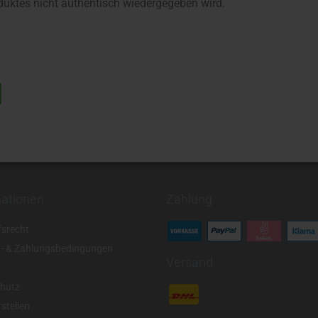
uktes nicht authentisch wiedergegeben wird.
mationen
Zahlung
fsrecht
- & Zahlungsbedingungen
Versand
hutz
stellen