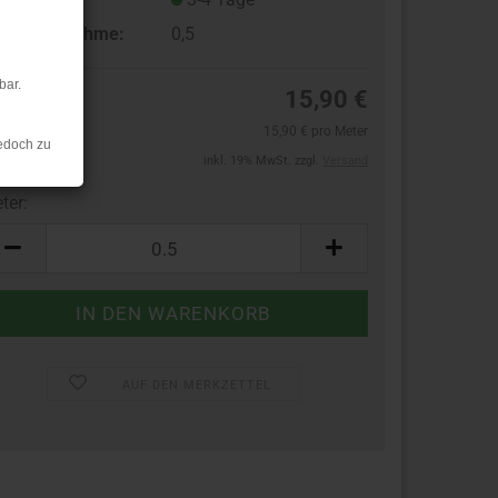
ndestabnahme:
0,5
bar.
15,90 €
15,90 € pro Meter
edoch zu
inkl. 19% MwSt. zzgl.
Versand
ter:
ter
AUF DEN MERKZETTEL