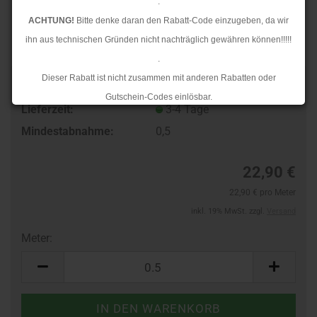
.
ACHTUNG!
Bitte denke daran den Rabatt-Code einzugeben, da wir
ihn aus technischen Gründen nicht nachträglich gewähren können!!!!!
.
Dieser Rabatt ist nicht zusammen mit anderen Rabatten oder
Art.Nr.:
97328580
Gutschein-Codes einlösbar.
Lieferzeit:
3-4 Tage
.
Mindestabnahme:
0,5
Ab dem 17.08.2026 versenden wir wieder wie gewohnt. Aufgrund des
Rückstaus kann es jedoch zu längeren Lieferzeiten kommen.
22,90 €
22,90 € pro Meter
inkl. 19% MwSt. zzgl.
Versand
Meter:
Meter