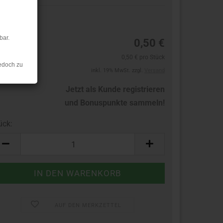
1
bar.
0,50 €
0,50 € pro Stück
edoch zu
inkl. 19% MwSt. zzgl.
Versand
Jetzt als Kunde registrieren
und Bonuspunkte sammeln!
ück:
ück
AUF DEN MERKZETTEL