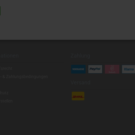
mationen
Zahlung
fsrecht
- & Zahlungsbedingungen
Versand
hutz
stellen