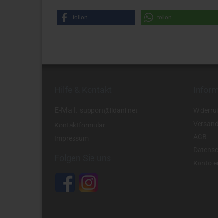
teilen
teilen
Hilfe & Kontakt
Infor
E-Mail:
support@lidani.net
Widerru
Versand
Kontaktformular
AGB
Impressum
Datensc
Folgen Sie uns
Konto er