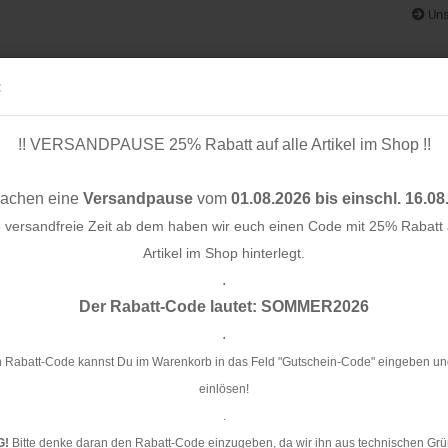
Uns
:
!! VERSANDPAUSE 25% Rabatt auf alle Artikel im Shop !!
& BÄNDER
SCHNITTMUSTER
STOFF-/ NÄHPAKETE
RESTST
machen eine
Versandpause
vom
01.08.2026 bis einschl. 16.08
e versandfreie Zeit ab dem haben wir euch einen Code mit 25% Rabatt a
Artikel im Shop hinterlegt.
.
Konto e
,5 cm
Der Rabatt-Code lautet: SOMMER2026
Passwo
.
Ve
 Rabatt-Code kannst Du im Warenkorb in das Feld "Gutschein-Code" eingeben un
einlösen!
Ar
.
Li
G!
Bitte denke daran den Rabatt-Code einzugeben, da wir ihn aus technischen Grü