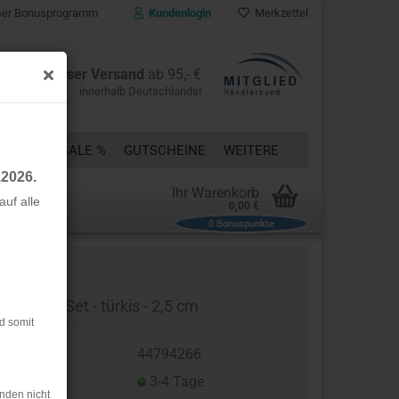
er Bonusprogramm
Kundenlogin
Merkzettel
Kostenloser Versand
ab 95,- €
innerhalb Deutschlands!
ÜCKE
% SALE %
GUTSCHEINE
WEITERE
.2026.
Ihr Warenkorb
uf alle
0,00 €
0
Bonuspunkte
rstellen
rt vergessen?
rschluss-Set - türkis - 2,5 cm
d somit
t.Nr.:
44794266
eferzeit:
3-4 Tage
nden nicht