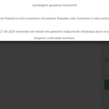
nachträglich gewähren können!!!!!
.
ser Rabatt ist nicht zusammen mit anderen Rabatten oder Gutschein-Codes einlös
.
17.08.2026 versenden wir wieder wie gewohnt. Aufgrund des Rückstaus kann es j
längeren Lieferzeiten kommen.
St
St