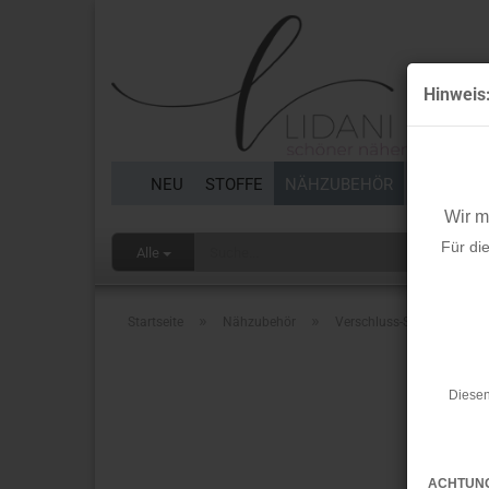
Hinweis
NEU
STOFFE
NÄHZUBEHÖR
BORTEN 
Wir 
Für di
Alle
»
»
Startseite
Nähzubehör
Verschluss-Set - türkis - 2
Diesen
ACHTUN