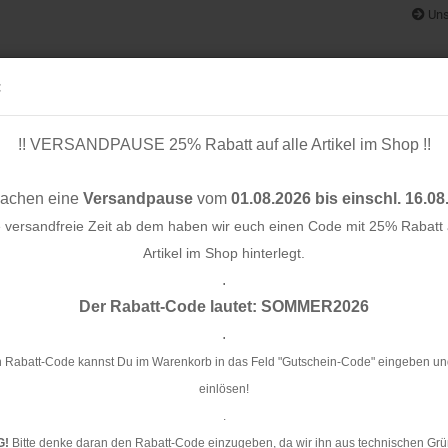
Uns
:
!! VERSANDPAUSE 25% Rabatt auf alle Artikel im Shop !!
& BÄNDER
SCHNITTMUSTER
STOFF-/ NÄHPAKETE
RESTST
machen eine
Versandpause
vom
01.08.2026 bis einschl. 16.08
e versandfreie Zeit ab dem haben wir euch einen Code mit 25% Rabatt a
Artikel im Shop hinterlegt.
.
Konto e
,8 cm
Der Rabatt-Code lautet: SOMMER2026
Passwo
.
Ve
 Rabatt-Code kannst Du im Warenkorb in das Feld "Gutschein-Code" eingeben un
einlösen!
Ar
.
Li
G!
Bitte denke daran den Rabatt-Code einzugeben, da wir ihn aus technischen Grü