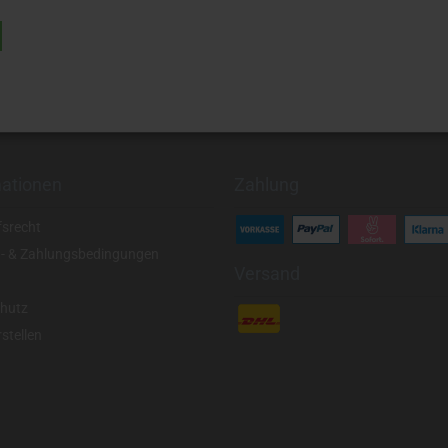
mationen
Zahlung
fsrecht
- & Zahlungsbedingungen
Versand
hutz
stellen