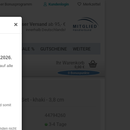
er Bonusprogramm
Kundenlogin
Merkzettel
Kostenloser Versand
ab 95,- €
innerhalb Deutschlands!
ÜCKE
% SALE %
GUTSCHEINE
WEITERE
.2026.
Ihr Warenkorb
uf alle
0,00 €
0
Bonuspunkte
rstellen
rt vergessen?
rschluss-Set - khaki - 3,8 cm
d somit
t.Nr.:
44794260
eferzeit:
3-4 Tage
nden nicht