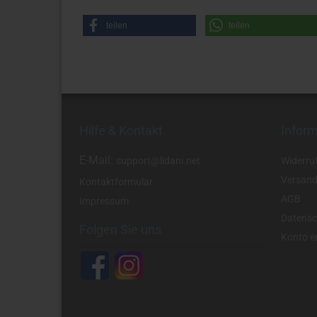
teilen
teilen
Hilfe & Kontakt
Infor
E-Mail:
support@lidani.net
Widerru
Versand
Kontaktformular
AGB
Impressum
Datensc
Folgen Sie uns
Konto er