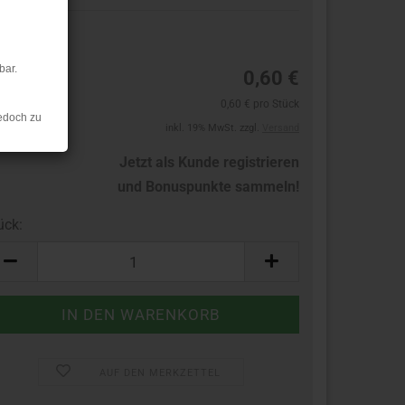
1
bar.
0,60 €
0,60 € pro Stück
edoch zu
inkl. 19% MwSt. zzgl.
Versand
Jetzt als Kunde registrieren
und Bonuspunkte sammeln!
ück:
ück
AUF DEN MERKZETTEL