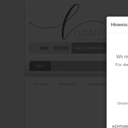
Hinweis
NEU
STOFFE
NÄHZUBEHÖR
BORTEN 
Wir 
Für di
Alle
»
»
Startseite
Nähzubehör
Verschluss-Set - khaki - 3
Diesen
ACHTUN