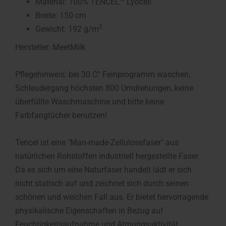
Material: 100% TENCEL™ Lyocell
Breite: 150 cm
2
Gewicht: 192 g/m
Hersteller: MeetMilk
Pflegehinweis: bei 30 C° Feinprogramm waschen,
Schleudergang höchsten 800 Umdrehungen, keine
überfüllte Waschmaschine und bitte keine
Farbfangtücher benutzen!
Tencel ist eine "Man-made-Zellulosefaser" aus
natürlichen Rohstoffen industriell hergestellte Faser.
Da es sich um eine Naturfaser handelt lädt er sich
nicht statisch auf und zeichnet sich durch seinen
schönen und weichen Fall aus. Er bietet hervorragende
physikalische Eigenschaften in Bezug auf
Feuchtigkeitsaufnahme und Atmungsaktivität.