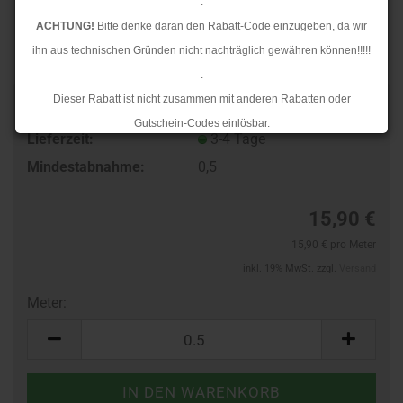
.
ACHTUNG!
Bitte denke daran den Rabatt-Code einzugeben, da wir
ihn aus technischen Gründen nicht nachträglich gewähren können!!!!!
.
Dieser Rabatt ist nicht zusammen mit anderen Rabatten oder
TOP
Art.Nr.:
262620396
Gutschein-Codes einlösbar.
Lieferzeit:
3-4 Tage
.
Mindestabnahme:
0,5
Ab dem 17.08.2026 versenden wir wieder wie gewohnt. Aufgrund des
Rückstaus kann es jedoch zu längeren Lieferzeiten kommen.
15,90 €
15,90 € pro Meter
inkl. 19% MwSt. zzgl.
Versand
Meter:
Meter