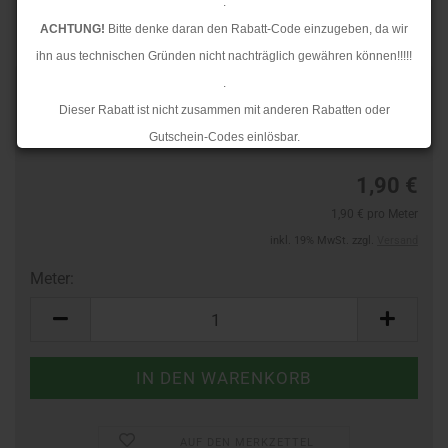
.
ACHTUNG!
Bitte denke daran den Rabatt-Code einzugeben, da wir
ihn aus technischen Gründen nicht nachträglich gewähren können!!!!!
.
TOP
Art.Nr.:
44275617
Dieser Rabatt ist nicht zusammen mit anderen Rabatten oder
Lieferzeit:
3-4 Tage
Gutschein-Codes einlösbar.
.
1,90 €
Ab dem 17.08.2026 versenden wir wieder wie gewohnt. Aufgrund des
1,90 € pro Meter
Rückstaus kann es jedoch zu längeren Lieferzeiten kommen.
inkl. 19% MwSt. zzgl.
Versand
Meter:
Meter
AUF DEN MERKZETTEL