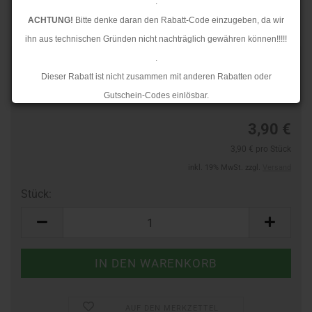
.
ACHTUNG!
Bitte denke daran den Rabatt-Code einzugeben, da wir
ihn aus technischen Gründen nicht nachträglich gewähren können!!!!!
.
Art.Nr.:
24478885
Dieser Rabatt ist nicht zusammen mit anderen Rabatten oder
Lieferzeit:
3-4 Tage
Gutschein-Codes einlösbar.
.
3,90 €
Ab dem 17.08.2026 versenden wir wieder wie gewohnt. Aufgrund des
3,90 € pro Stück
Rückstaus kann es jedoch zu längeren Lieferzeiten kommen.
inkl. 19% MwSt. zzgl.
Versand
Stück:
Stück
AUF DEN MERKZETTEL