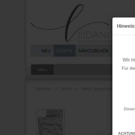
Hinweis
NEU
STOFFE
NÄHZUBEHÖR
BORTEN 
Wir 
Für di
Alle
»
»
Startseite
Stoffe
Sweat - Regenbogen Wolken - gra
Diesen
ACHTUN