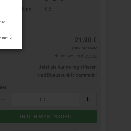
ndestabnahme:
0,5
bar.
22
edoch zu
21,90 €
21,90 € pro Meter
inkl. 19% MwSt. zzgl.
Versand
Jetzt als Kunde registrieren
und Bonuspunkte sammeln!
ter:
ter