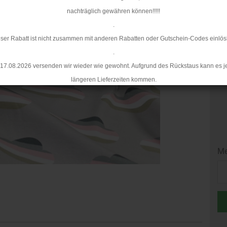
nachträglich gewähren können!!!!!
Mi
.
ser Rabatt ist nicht zusammen mit anderen Rabatten oder Gutschein-Codes einlös
.
17.08.2026 versenden wir wieder wie gewohnt. Aufgrund des Rückstaus kann es j
längeren Lieferzeiten kommen.
Me
Me