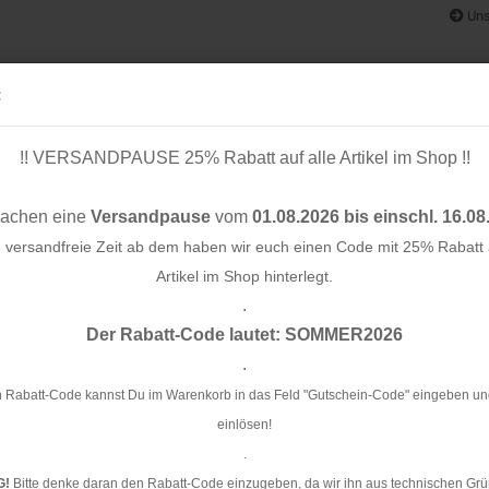
Uns
:
!! VERSANDPAUSE 25% Rabatt auf alle Artikel im Shop !!
& BÄNDER
SCHNITTMUSTER
STOFF-/ NÄHPAKETE
RESTST
machen eine
Versandpause
vom
01.08.2026 bis einschl. 16.08
e versandfreie Zeit ab dem haben wir euch einen Code mit 25% Rabatt a
Artikel im Shop hinterlegt.
.
Konto e
u/rosa - byGraziela
Der Rabatt-Code lautet: SOMMER2026
Passwo
.
Sw
by
 Rabatt-Code kannst Du im Warenkorb in das Feld "Gutschein-Code" eingeben un
einlösen!
Ar
.
G!
Bitte denke daran den Rabatt-Code einzugeben, da wir ihn aus technischen Grü
Li