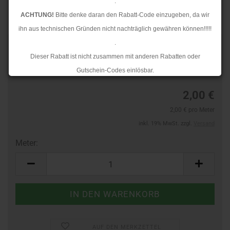
.
ACHTUNG!
Bitte denke daran den Rabatt-Code einzugeben, da wir
ihn aus technischen Gründen nicht nachträglich gewähren können!!!!!
.
Art.Nr.:
44362753
Dieser Rabatt ist nicht zusammen mit anderen Rabatten oder
Lieferzeit:
3-4 Tage
Gutschein-Codes einlösbar.
.
2,00 €
Ab dem 17.08.2026 versenden wir wieder wie gewohnt. Aufgrund des
2,00 € pro Meter
Rückstaus kann es jedoch zu längeren Lieferzeiten kommen.
inkl. 19% MwSt. zzgl.
Versand
Meter:
Meter
AUF DEN MERKZETTEL