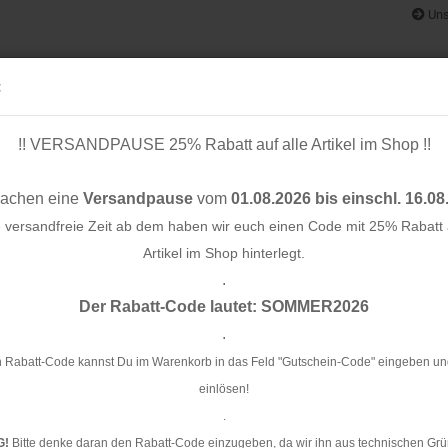
Uns
:
!! VERSANDPAUSE 25% Rabatt auf alle Artikel im Shop !!
& BÄNDER
SCHNITTMUSTER
STOFF-/ NÄHPAKETE
RESTST
machen eine
Versandpause
vom
01.08.2026 bis einschl. 16.08
e versandfreie Zeit ab dem haben wir euch einen Code mit 25% Rabatt a
Artikel im Shop hinterlegt.
.
Konto e
2 cm - grau/schwarz
Der Rabatt-Code lautet: SOMMER2026
Passwo
.
St
 Rabatt-Code kannst Du im Warenkorb in das Feld "Gutschein-Code" eingeben un
einlösen!
Ar
.
Li
G!
Bitte denke daran den Rabatt-Code einzugeben, da wir ihn aus technischen Grü