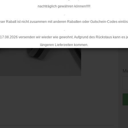
nachträglich gewähren können!!!!!
.
ser Rabatt ist nicht zusammen mit anderen Rabatten oder Gutschein-Codes einlös
.
17.08.2026 versenden wir wieder wie gewohnt. Aufgrund des Rückstaus kann es j
längeren Lieferzeiten kommen.
Me
Me