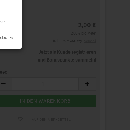
2
bar.
2,00 €
2,00 € pro Meter
edoch zu
inkl. 19% MwSt. zzgl.
Versand
Jetzt als Kunde registrieren
und Bonuspunkte sammeln!
ter:
ter
AUF DEN MERKZETTEL