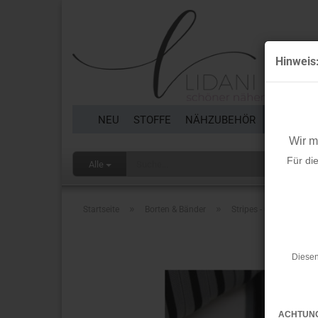
Hinweis
NEU
STOFFE
NÄHZUBEHÖR
BORTEN 
Wir 
Für di
Alle
»
»
Startseite
Borten & Bänder
Stripes - unelastisch 
Diesen
ACHTUN