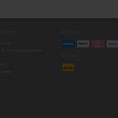
mationen
Zahlung
fsrecht
- & Zahlungsbedingungen
Versand
hutz
stellen