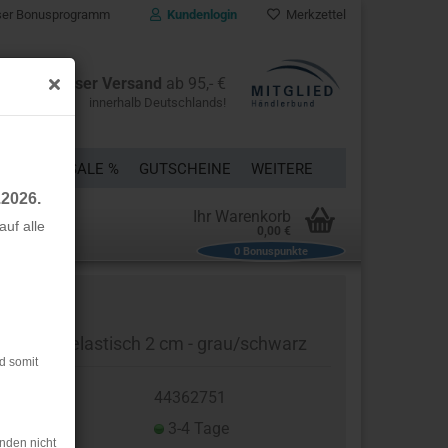
er Bonusprogramm
Kundenlogin
Merkzettel
Kostenloser Versand
ab 95,- €
innerhalb Deutschlands!
ÜCKE
% SALE %
GUTSCHEINE
WEITERE
.2026.
Ihr Warenkorb
uf alle
0,00 €
0
Bonuspunkte
rstellen
rt vergessen?
ripes - unelastisch 2 cm - grau/schwarz
d somit
t.Nr.:
44362751
eferzeit:
3-4 Tage
nden nicht