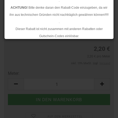
.
ACHTUNG!
Bitte denke daran den Rabatt-Code einzugeben, da wir
ihn aus technischen Gründen nicht nachträglich gewähren können!!!!!
.
Art.Nr.:
44362739
Dieser Rabatt ist nicht zusammen mit anderen Rabatten oder
Lieferzeit:
3-4 Tage
Gutschein-Codes einlösbar.
.
2,20 €
Ab dem 17.08.2026 versenden wir wieder wie gewohnt. Aufgrund des
2,20 € pro Meter
Rückstaus kann es jedoch zu längeren Lieferzeiten kommen.
inkl. 19% MwSt. zzgl.
Versand
Meter:
Meter
AUF DEN MERKZETTEL